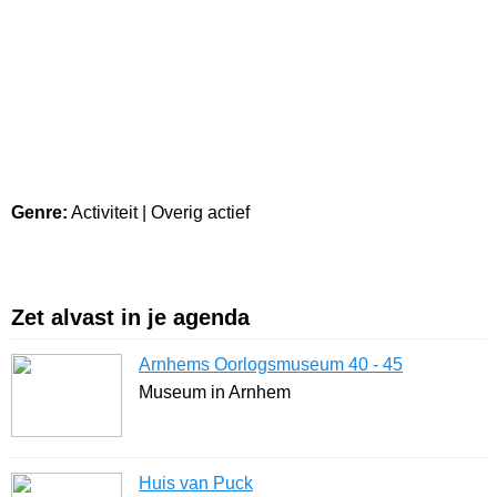
Ruim
26.000
lezers
Ontvang wekelijks de nieuwste uittips
Genre:
Activiteit | Overig actief
Zet alvast in je agenda
Arnhems Oorlogsmuseum 40 - 45
Museum in Arnhem
Huis van Puck