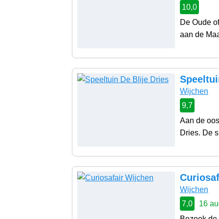
10,0
De Oude of 
aan de Maas
Speeltui
Wijchen
9,7
Aan de oos
Dries. De s
Curiosaf
Wijchen
7,0
16 au
Bezoek de 