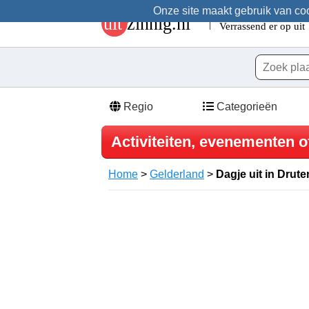
Onze site maakt gebruik van cook
Regio
Categorieën
Activiteiten, evenementen of
Home
>
Gelderland
>
Dagje uit in Drute