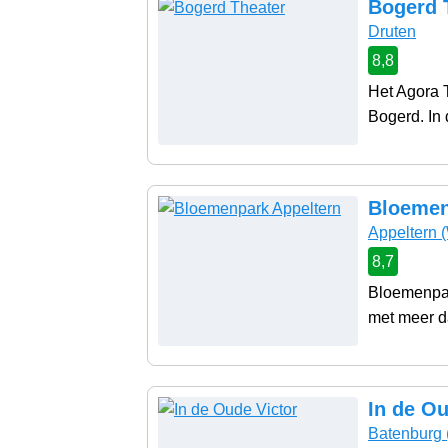
Bogerd 
Druten
8,8
Het Agora T
Bogerd. In d
Bloemen
Appeltern
(
8,7
Bloemenpar
met meer d
In de Ou
Batenburg