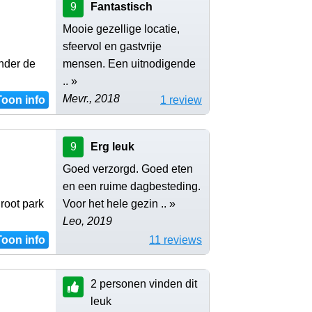
9
Fantastisch
Mooie gezellige locatie,
sfeervol en gastvrije
onder de
mensen. Een uitnodigende
.. »
Mevr., 2018
Toon info
1 review
9
Erg leuk
Goed verzorgd. Goed eten
en een ruime dagbesteding.
root park
Voor het hele gezin .. »
Leo, 2019
Toon info
11 reviews
2 personen vinden dit
leuk