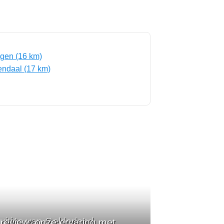
gen (16 km)
ndaal (17 km)
uitjes van Gelderland
eview: onze ervaring met