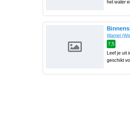
het water en
Binnens
Wamel
(We
7,5
Leef je uit
geschikt vo