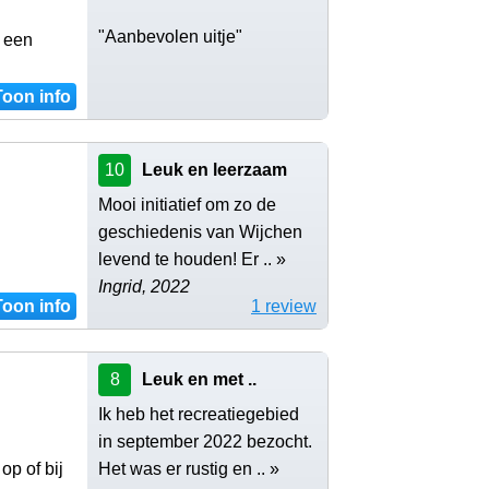
"Aanbevolen uitje"
t een
Toon info
10
Leuk en leerzaam
Mooi initiatief om zo de
geschiedenis van Wijchen
levend te houden! Er .. »
Ingrid, 2022
Toon info
1 review
8
Leuk en met ..
Ik heb het recreatiegebied
in september 2022 bezocht.
op of bij
Het was er rustig en .. »