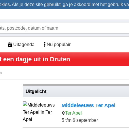
ies. Als je deze site gebruikt, ga je akkoord met het gebruik v
Uitagenda
Nu populair
 een dagje uit in Druten
n
Uitgelicht
Middeleeuws Ter Apel
Ter Apel
5 t/m 6 september