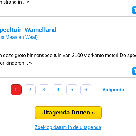
 strand in .. »
peeltuin Wamelland
st Maas en Waal)
 in deze grote binnenspeeltuin van 2100 vierkante meter! De spee
or kinderen .. »
1
2
3
4
5
6
Volgende
Uitagenda Druten »
Zoek op datum in de uitagenda