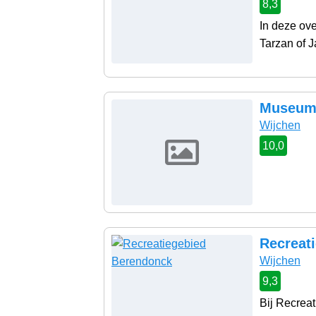
8,3
In deze ove
Tarzan of Ja
Museum 
Wijchen
10,0
Recreat
Wijchen
9,3
Bij Recreat