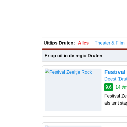
Uittips Druten:
Alles
Theater & Film
Er op uit in de regio Druten
Festival
Deest
(Dru
9,6
14 t/
Festival Ze
als tent sta