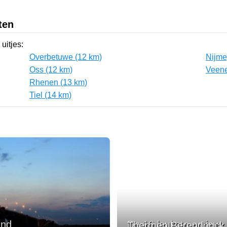
ten
uitjes:
Overbetuwe (12 km)
Nijme
Oss (12 km)
Veene
Rhenen (13 km)
Tiel (14 km)
and
De 10 leukste actieve 
Thermen Berendonck r