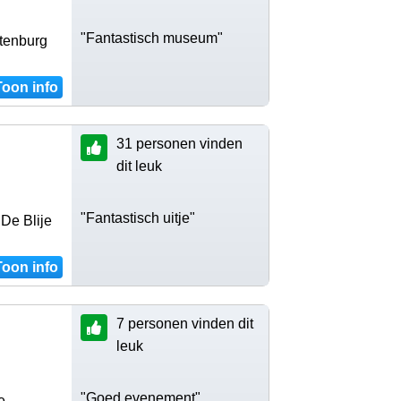
"Fantastisch museum"
atenburg
Toon info
31 personen vinden
dit leuk
"Fantastisch uitje"
De Blije
Toon info
7 personen vinden dit
leuk
"Goed evenement"
e