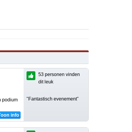
53 personen vinden
dit leuk
"Fantastisch evenement"
en podium
Toon info