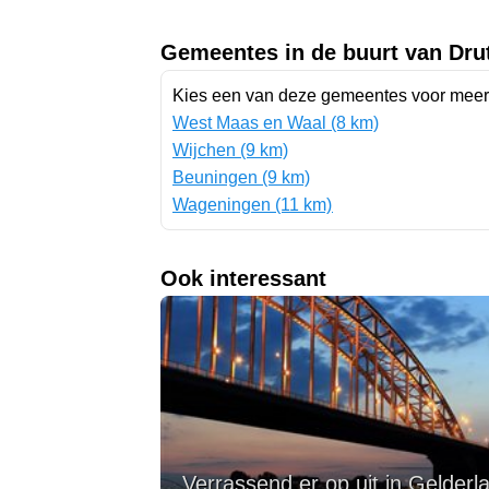
Gemeentes in de buurt van Dru
Kies een van deze gemeentes voor meer 
West Maas en Waal (8 km)
Wijchen (9 km)
Beuningen (9 km)
Wageningen (11 km)
Ook interessant
Verrassend er op uit in Gelderl