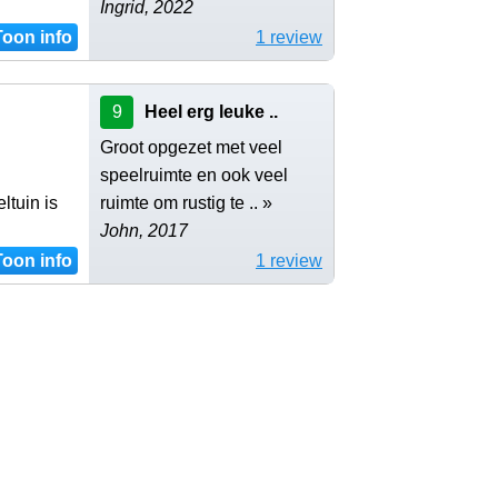
Ingrid, 2022
Toon info
1 review
9
Heel erg leuke ..
Groot opgezet met veel
speelruimte en ook veel
ltuin is
ruimte​ om rustig te .. »
John, 2017
Toon info
1 review