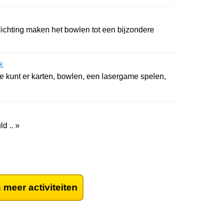
chting maken het bowlen tot een bijzondere
k
Je kunt er karten, bowlen, een lasergame spelen,
d .. »
 meer activiteiten