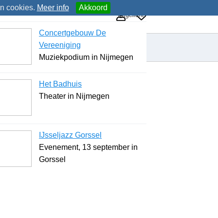
an cookies.
Meer info
Akkoord
Uitgelicht
Concertgebouw De
Vereeniging
Muziekpodium in Nijmegen
Het Badhuis
Theater in Nijmegen
IJsseljazz Gorssel
Evenement, 13 september in
Gorssel