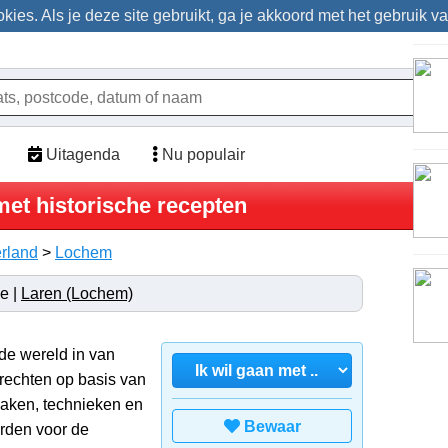
ies. Als je deze site gebruikt, ga je akkoord met het gebruik v
Uitagenda
Nu populair
et historische recepten
rland
>
Lochem
e |
Laren (Lochem)
de wereld in van
erechten op basis van
aken, technieken en
Bewaar
erden voor de