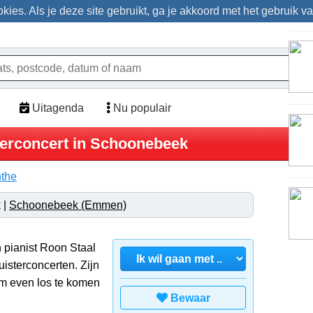
ies. Als je deze site gebruikt, ga je akkoord met het gebruik v
Uitagenda
Nu populair
terconcert in Schoonebeek
the
 |
Schoonebeek (Emmen)
n pianist Roon Staal
isterconcerten. Zijn
 om even los te komen
Bewaar