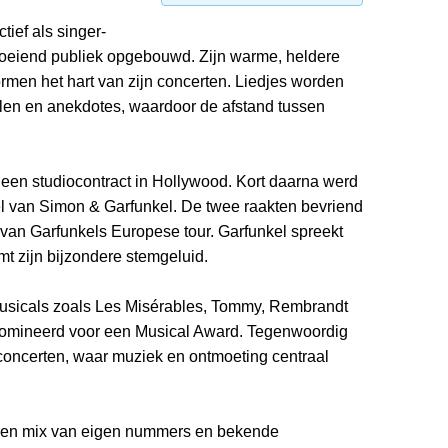
tief als singer-
groeiend publiek opgebouwd. Zijn warme, heldere
rmen het hart van zijn concerten. Liedjes worden
alen en anekdotes, waardoor de afstand tussen
al een studiocontract in Hollywood. Kort daarna werd
kel van Simon & Garfunkel. De twee raakten bevriend
van Garfunkels Europese tour. Garfunkel spreekt
t zijn bijzondere stemgeluid.
 musicals zoals Les Misérables, Tommy, Rembrandt
enomineerd voor een Musical Award. Tegenwoordig
 concerten, waar muziek en ontmoeting centraal
 een mix van eigen nummers en bekende