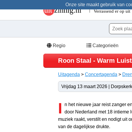
Onze site maakt gebruik van cook
Regio
Categorieën
Roon Staal - Warm Luis
Uitagenda
>
Concertagenda
>
Dren
Vrijdag 13 maart 2026 | Dorpskerk
I
n het nieuwe jaar reist zanger e
door Nederland met 18 intieme lu
muziek raakt, verstilt en nodigt uit
van de dagelijkse drukte.