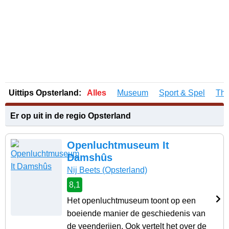
Uittips Opsterland:
Alles
Museum
Sport & Spel
The
Er op uit in de regio Opsterland
Openluchtmuseum It
Damshûs
Nij Beets
(Opsterland)
8,1
Het openluchtmuseum toont op een
boeiende manier de geschiedenis van
de veenderijen. Ook vertelt het over de