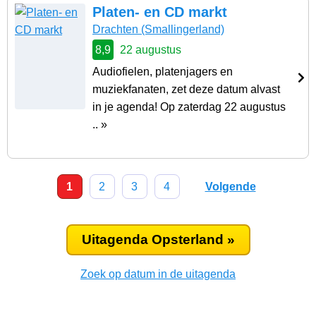
Platen- en CD markt
Drachten
(Smallingerland)
8,9
22 augustus
Audiofielen, platenjagers en
muziekfanaten, zet deze datum alvast
in je agenda! Op zaterdag 22 augustus
.. »
1
2
3
4
Volgende
Uitagenda Opsterland »
Zoek op datum in de uitagenda