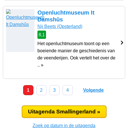
Openluchtmuseum It
Damshûs
Nij Beets
(Opsterland)
8,1
Het openluchtmuseum toont op een
boeiende manier de geschiedenis van
de veenderijen. Ook vertelt het over de
.. »
1
2
3
4
Volgende
Uitagenda Smallingerland »
Zoek op datum in de uitagenda