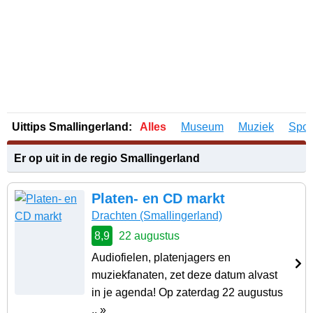
Uittips Smallingerland:
Alles
Museum
Muziek
Spor
Er op uit in de regio Smallingerland
Platen- en CD markt
Drachten
(Smallingerland)
8,9
22 augustus
Audiofielen, platenjagers en
muziekfanaten, zet deze datum alvast
in je agenda! Op zaterdag 22 augustus
.. »