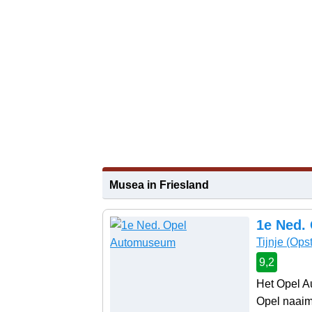
Musea in Friesland
1e Ned.
Tijnje
(Opst
9,2
Het Opel Au
Opel naaima