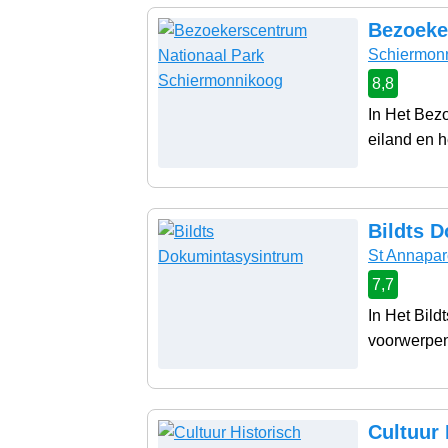
Bezoeke
Schiermon
8,8
In Het Bez
eiland en h
Bildts 
St Annapar
7,7
In Het Bil
voorwerpen
Cultuur