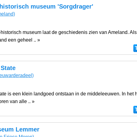
-historisch museum 'Sorgdrager'
eland)
r-historisch museum laat de geschiedenis zien van Ameland. Als
and een geheel .. »
State
euwarderadeel)
te is een klein landgoed ontstaan in de middeleeuwen. In het 
oren van alle .. »
seum Lemmer
e Friese Meren)