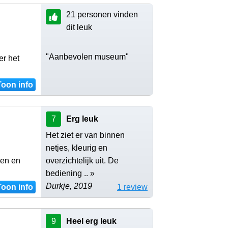
21 personen vinden
dit leuk
"Aanbevolen museum"
er het
Toon info
7
Erg leuk
Het ziet er van binnen
netjes, kleurig en
pen en
overzichtelijk uit. De
bediening .. »
Durkje, 2019
Toon info
1 review
9
Heel erg leuk