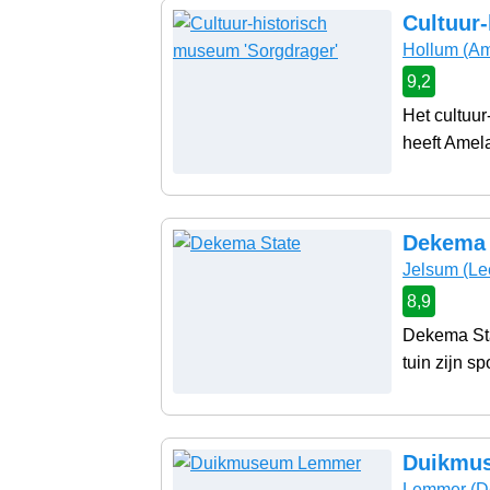
Cultuur
Hollum
(Am
9,2
Het cultuu
heeft Amel
Dekema 
Jelsum
(Le
8,9
Dekema Sta
tuin zijn sp
Duikmu
Lemmer
(D