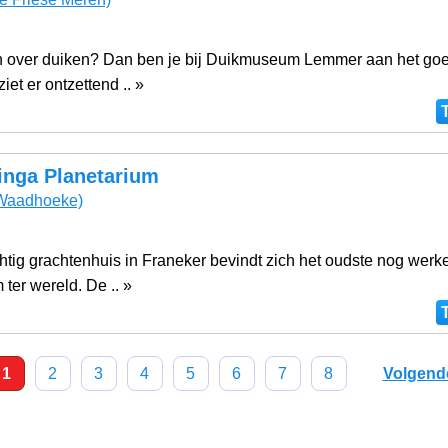
n over duiken? Dan ben je bij Duikmuseum Lemmer aan het goe
ziet er ontzettend .. »
inga Planetarium
Waadhoeke)
htig grachtenhuis in Franeker bevindt zich het oudste nog wer
 ter wereld. De .. »
1
2
3
4
5
6
7
8
Volgend