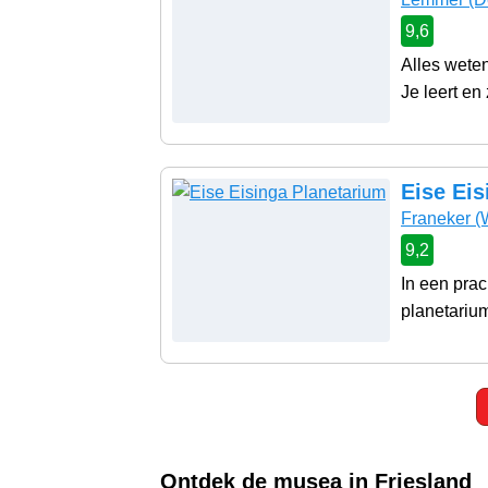
9,6
Alles wete
Je leert en 
Eise Eis
Franeker
(
9,2
In een prac
planetarium
Ontdek de musea in Friesland