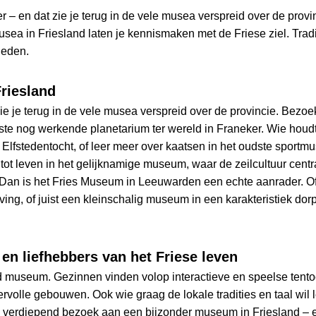
er – en dat zie je terug in de vele musea verspreid over de prov
sea in Friesland laten je kennismaken met de Friese ziel. Tradi
ieden.
riesland
 zie je terug in de vele musea verspreid over de provincie. Bezo
dste nog werkende planetarium ter wereld in Franeker. Wie houdt 
Elfstedentocht, of leer meer over kaatsen in het oudste sport
ot leven in het gelijknamige museum, waar de zeilcultuur centr
 Dan is het Fries Museum in Leeuwarden een echte aanrader. Of
ing, of juist een kleinschalig museum in een karakteristiek do
en liefhebbers van het Friese leven
 museum. Gezinnen vinden volop interactieve en speelse tentoon
rvolle gebouwen. Ook wie graag de lokale tradities en taal wil 
 verdiepend bezoek aan een bijzonder museum in Friesland – er is