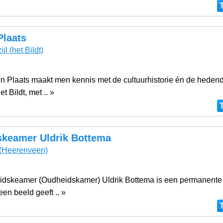
Plaats
ijl
(het Bildt)
en Plaats maakt men kennis met de cultuurhistorie én de hede
t Bildt, met .. »
skeamer Uldrik Bottema
(Heerenveen)
eidskeamer (Oudheidskamer) Uldrik Bottema is een permanente 
een beeld geeft .. »