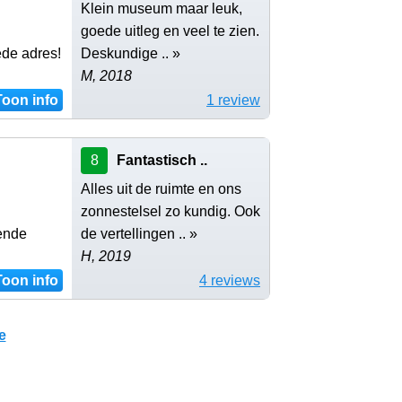
Klein museum maar leuk,
goede uitleg en veel te zien.
de adres!
Deskundige .. »
M, 2018
Toon info
1 review
8
Fantastisch ..
Alles uit de ruimte en ons
zonnestelsel zo kundig. Ook
kende
de vertellingen .. »
H, 2019
Toon info
4 reviews
e