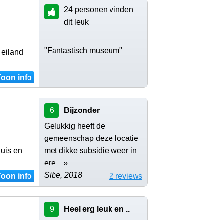
24 personen vinden
dit leuk
"Fantastisch museum"
 eiland
Toon info
6
Bijzonder
Gelukkig heeft de
gemeenschap deze locatie
huis en
met dikke subsidie weer in
ere .. »
Sibe, 2018
Toon info
2 reviews
9
Heel erg leuk en ..