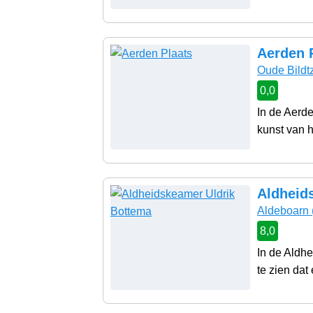
Aerden 
Oude Bildtz
0,0
In de Aerd
kunst van he
Aldheid
Aldeboarn
8,0
In de Aldh
te zien dat 