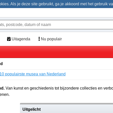
ies. Als je deze site gebruikt, ga je akkoord met het gebruik v
Uitagenda
Nu populair
nd
 10 populairste musea van Nederland
nd.
Van kunst en geschiedenis tot bijzondere collecties en verbor
senen.
Uitgelicht