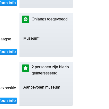
Toon info
Onlangs toegevoegd!
"Museum"
ndaagse
Toon info
2 personen zijn hierin
geïnteresseerd
"Aanbevolen museum"
expositie
Toon info