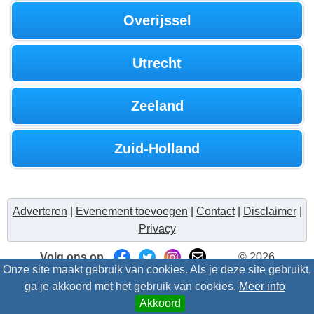
Overijssel
Utrecht
Zeeland
Zuid-Holland
Adverteren
|
Evenement toevoegen
|
Contact
|
Disclaimer
|
Privacy
Volg ons op
© 2026
Onze site maakt gebruik van cookies. Als je deze site gebruikt,
Uitzinnig.nl/intris
- Alle rechten voorbehouden
ga je akkoord met het gebruik van cookies.
Meer info
Akkoord