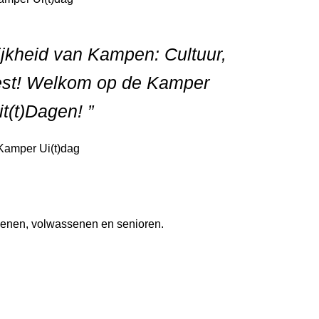
ijkheid van Kampen: Cultuur,
st! Welkom op de Kamper
it(t)Dagen! ”
Kamper Ui(t)dag
senen, volwassenen en senioren.