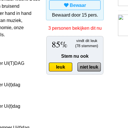
Bewaar
 bruisend
zier hand in hand
Bewaard door 15 pers.
van muziek,
nomie, onze
3 personen bekijken dit nu
ls.
85%
vindt dit leuk
(78 stemmen)
Stem nu ook
er UI(T)DAG
leuk
niet leuk
r Ui(t)dag
r Ui(t)dag
amper Ui(t)dag