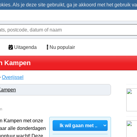
ies. Als je deze site gebruikt, ga je akkoord met het gebruik v
Uitagenda
Nu populair
in Kampen
>
Overijssel
Kampen
en
van Kampen met onze
aar alle donderdagen
vontuur wacht! Deze