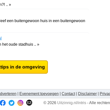
?! .. »
eleef een buitengewoon huis in een buitengewoon
l
 het oude stadhuis .. »
ttips in de omgeving
dverteren
|
Evenement toevoegen
|
Contact
|
Disclaimer
|
Priva
© 2026
Uitzinnig.nl/intris
- Alle recht