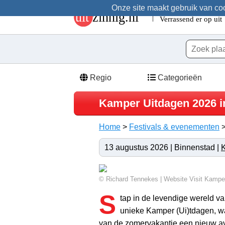
Onze site maakt gebruik van cook
Regio
Categorieën
Kamper Uitdagen 2026 
Home
>
Festivals & evenementen
13 augustus 2026 | Binnenstad |
© Richard Tennekes | Website Visit Kamp
S
tap in de levendige wereld 
unieke Kamper (Ui)tdagen, w
van de zomervakantie een nieuw a