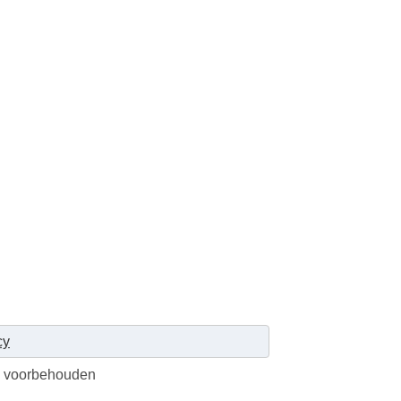
cy
en voorbehouden