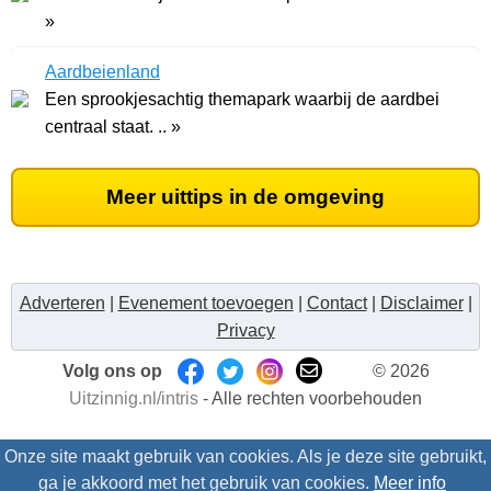
»
Aardbeienland
Een sprookjesachtig themapark waarbij de aardbei
centraal staat. .. »
Meer uittips in de omgeving
Adverteren
|
Evenement toevoegen
|
Contact
|
Disclaimer
|
Privacy
Volg ons op
© 2026
Uitzinnig.nl/intris
- Alle rechten voorbehouden
Onze site maakt gebruik van cookies. Als je deze site gebruikt,
ga je akkoord met het gebruik van cookies.
Meer info