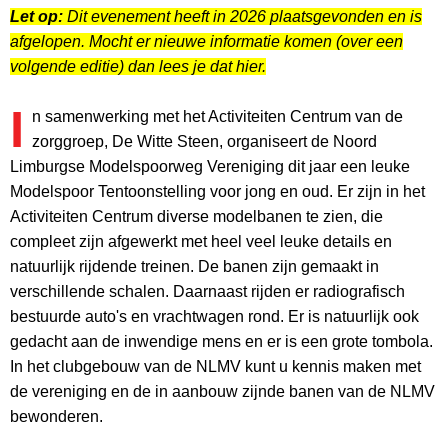
Let op:
Dit evenement heeft in 2026 plaatsgevonden en is
afgelopen. Mocht er nieuwe informatie komen (over een
volgende editie) dan lees je dat hier.
I
n samenwerking met het Activiteiten Centrum van de
zorggroep, De Witte Steen, organiseert de Noord
Limburgse Modelspoorweg Vereniging dit jaar een leuke
Modelspoor Tentoonstelling voor jong en oud. Er zijn in het
Activiteiten Centrum diverse modelbanen te zien, die
compleet zijn afgewerkt met heel veel leuke details en
natuurlijk rijdende treinen. De banen zijn gemaakt in
verschillende schalen. Daarnaast rijden er radiografisch
bestuurde auto's en vrachtwagen rond. Er is natuurlijk ook
gedacht aan de inwendige mens en er is een grote tombola.
In het clubgebouw van de NLMV kunt u kennis maken met
de vereniging en de in aanbouw zijnde banen van de NLMV
bewonderen.