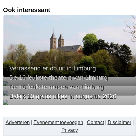
Ook interessant
Verrassend er op uit in Limburg
De 10 leukste theaters van Limburg
De 10 leukste musea van Limburg
Bekijk 10 gratis uitjes in augustus 2026
Adverteren
|
Evenement toevoegen
|
Contact
|
Disclaimer
|
Privacy