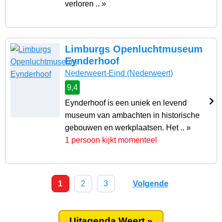
verloren .. »
Limburgs Openluchtmuseum
Eynderhoof
Nederweert-Eind
(Nederweert)
9,4
Eynderhoof is een uniek en levend
museum van ambachten in historische
gebouwen en werkplaatsen. Het .. »
1 persoon kijkt momenteel
1
2
3
Volgende
Uitagenda Weert »