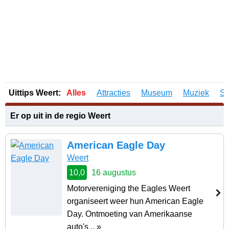
Uittips Weert:
Alles
Attracties
Museum
Muziek
Sp
Er op uit in de regio Weert
American Eagle Day
Weert
10,0
16 augustus
Motorvereniging the Eagles Weert
organiseert weer hun American Eagle
Day. Ontmoeting van Amerikaanse
auto's .. »