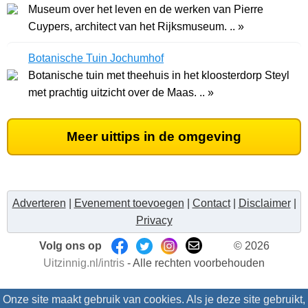
Museum over het leven en de werken van Pierre
Cuypers, architect van het Rijksmuseum. .. »
Botanische Tuin Jochumhof
Botanische tuin met theehuis in het kloosterdorp Steyl
met prachtig uitzicht over de Maas. .. »
Meer uittips in de omgeving
Adverteren
|
Evenement toevoegen
|
Contact
|
Disclaimer
|
Privacy
Volg ons op
© 2026
Uitzinnig.nl/intris
- Alle rechten voorbehouden
Onze site maakt gebruik van cookies. Als je deze site gebruikt,