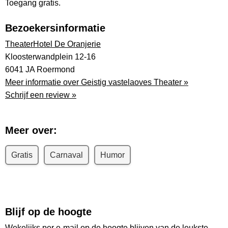
Toegang gratis.
Bezoekersinformatie
TheaterHotel De Oranjerie
Kloosterwandplein 12-16
6041 JA Roermond
Meer informatie over Geistig vastelaoves Theater »
Schrijf een review »
Meer over:
Gratis
Carnaval
Humor
Blijf op de hoogte
Wekelijks per e-mail op de hoogte blijven van de leukste