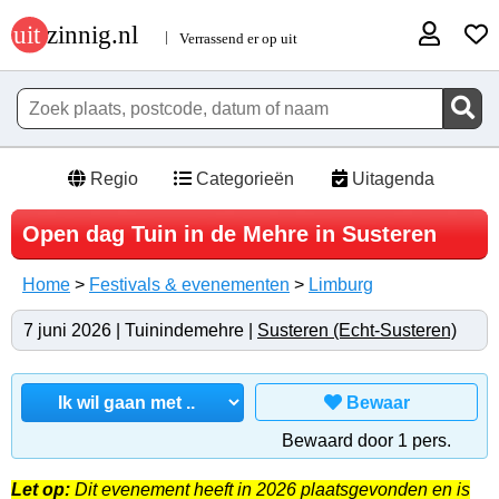
Regio
Categorieën
Uitagenda
Open dag Tuin in de Mehre in Susteren
Home
>
Festivals & evenementen
>
Limburg
7 juni 2026 | Tuinindemehre |
Susteren (Echt-Susteren)
Bewaar
Bewaard door 1 pers.
Let op:
Dit evenement heeft in 2026 plaatsgevonden en is