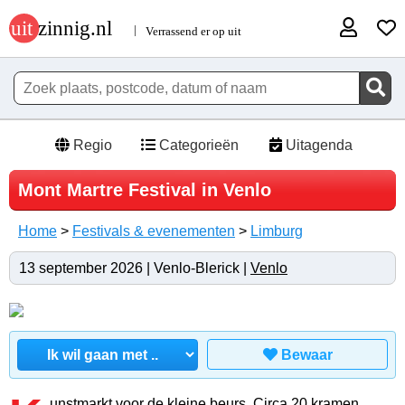
Regio
Categorieën
Uitagenda
Mont Martre Festival in Venlo
Home
>
Festivals & evenementen
>
Limburg
13 september 2026 | Venlo-Blerick |
Venlo
Bewaar
unstmarkt voor de kleine beurs. Circa 20 kramen.