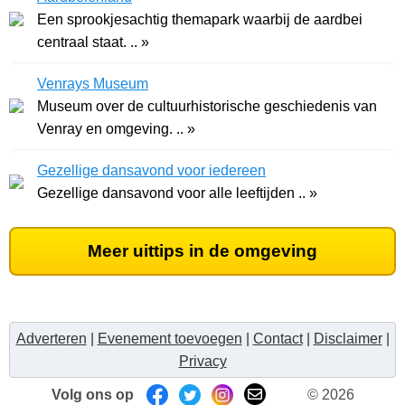
Een sprookjesachtig themapark waarbij de aardbei
centraal staat. .. »
Venrays Museum
Museum over de cultuurhistorische geschiedenis van
Venray en omgeving. .. »
Gezellige dansavond voor iedereen
Gezellige dansavond voor alle leeftijden .. »
Meer uittips in de omgeving
Adverteren
|
Evenement toevoegen
|
Contact
|
Disclaimer
|
Privacy
Volg ons op
© 2026