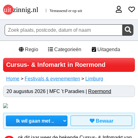
Regio
Categorieën
Uitagenda
Cursus- & Infomarkt in Roermond
Home
>
Festivals & evenementen
>
Limburg
20 augustus 2026 | MFC 't Paradies |
Roermond
Bewaar
ok dit jaar weer de bekende Cursus- & Infomarkt van