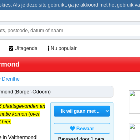
ies. Als je deze site gebruikt, ga je akkoord met het gebruik v
Uitagenda
Nu populair
ermond
>
Drenthe
rmond (Borger-Odoorn)
26 plaatsgevonden en
rmatie komen (over
 hier.
Bewaar
e in Valthermond!
Bewaard door 1 pers.