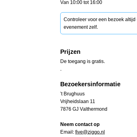
Van 10:00 tot 16:00
Controleer voor een bezoek altij
evenement zelf.
Prijzen
De toegang is gratis.
.
Bezoekersinformatie
't Brughuus
Vrijheidslaan 11
7876 GJ Valthermond
Neem contact op
Email:
five@ziggo.nl