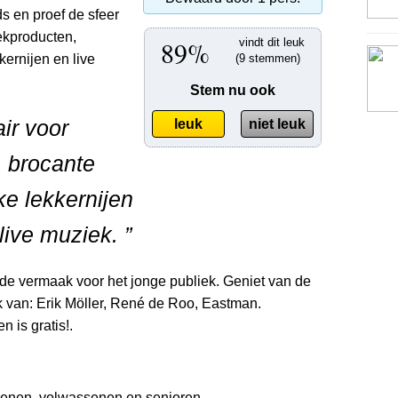
s en proef de sfeer
eekproducten,
89%
vindt dit leuk
kernijen en live
(9 stemmen)
Stem nu ook
ir voor
leuk
niet leuk
, brocante
ke lekkernijen
live muziek. ”
de vermaak voor het jonge publiek. Geniet van de
 van: Erik Möller, René de Roo, Eastman.
 is gratis!.
senen, volwassenen en senioren.