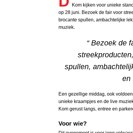
D
Kom kijken voor unieke stand
op 28 juni. Bezoek de fair voor str
brocante spullen, ambachtelijke lek
muziek.
“ Bezoek de fa
streekproducten
spullen, ambachtelij
en 
Een gezellige middag, ook voldoen
unieke kraampjes en de live muziek
Kom gerust langs, entree en parkeren
Voor wie?
Dit evenement is voor jong volwas