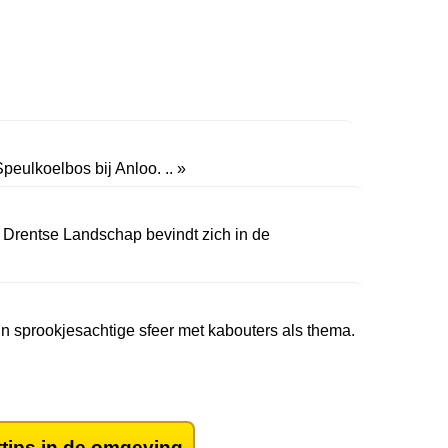
Speulkoelbos bij Anloo. .. »
Drentse Landschap bevindt zich in de
in sprookjesachtige sfeer met kabouters als thema.
ttips in de omgeving