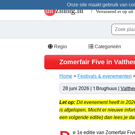
Onze site maakt gebruik van cook
Regio
Categorieën
Zomerfair Five in Valth
Home
>
Festivals & evenementen
28 juni 2026 | 't Brughuus |
Valthe
Let op:
Dit evenement heeft in 20
is afgelopen. Mocht er nieuwe info
een volgende editie) dan lees je dat
e 1e editie van Zomerfair Fiv