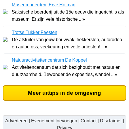
Museumboerderij Erve Hofman
Saksische boerderij uit de 15e eeuw die ingericht is als
museum. Er zijn vele historische .. »
Trotse Tukker Feesten
Dé afsluiter van jouw bouwvak; trekkerslep, autorodeo
en autocross, veekeuring en vette artiesten! .. »
Natuuractiviteitencentrum De Koppel
Activiteitencentrum dat zich bezighoudt met natuur en
duurzaamheid. Bewonder de exposities, wandel .. »
Meer uittips in de omgeving
Adverteren
|
Evenement toevoegen
|
Contact
|
Disclaimer
|
Privacy