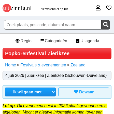
Regio
Categorieën
Uitagenda
Popkorenfestival Zierikzee
Home
>
Festivals & evenementen
>
Zeeland
4 juli 2026 | Zierikzee |
Zierikzee (Schouwen-Duiveland)
Bewaar
Let op:
Dit evenement heeft in 2026 plaatsgevonden en is
afgelopen. Mocht er nieuwe informatie komen (over een