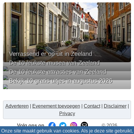
Verrassend er op uit in Zeeland
De 10 leukste musea van Zeeland
De 10 leukste attracties van Zeeland
Bekijk 10 gratis uitjes in augustus 2026
Adverteren
|
Evenement toevoegen
|
Contact
|
Disclaimer
|
Privacy
Volg ons op
© 2026
Onze site maakt gebruik van cookies. Als je deze site gebruikt,
Uitzinnig.nl/intris
- Alle rechten voorbehouden