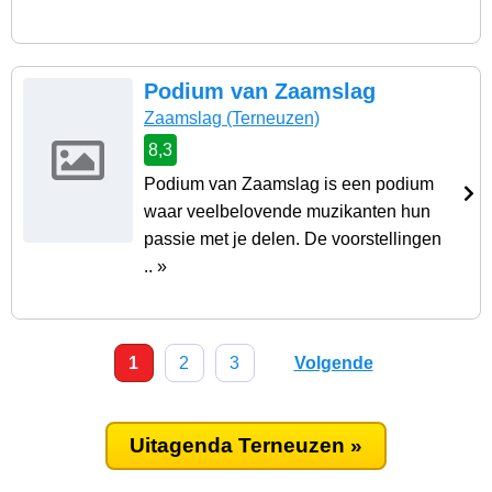
Podium van Zaamslag
Zaamslag
(Terneuzen)
8,3
Podium van Zaamslag is een podium
waar veelbelovende muzikanten hun
passie met je delen. De voorstellingen
.. »
1
2
3
Volgende
Uitagenda Terneuzen »