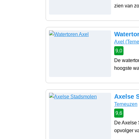
zien van zo
Waterto
Axel
(Tern
9,0
De watertor
hoogste wat
Axelse 
Terneuzen
9,6
De Axelse 
opvolger va