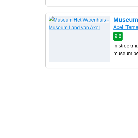
Museum 
Axel
(Tern
9,6
In streekm
museum best