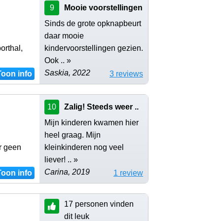
9
Mooie voorstellingen
Sinds de grote opknapbeurt
daar mooie
orthal,
kindervoorstellingen gezien.
Ook .. »
Saskia, 2022
Toon info
3 reviews
10
Zalig! Steeds weer ..
Mijn kinderen kwamen hier
heel graag. Mijn
er geen
kleinkinderen nog veel
liever! .. »
Carina, 2019
Toon info
1 review
17 personen vinden
dit leuk