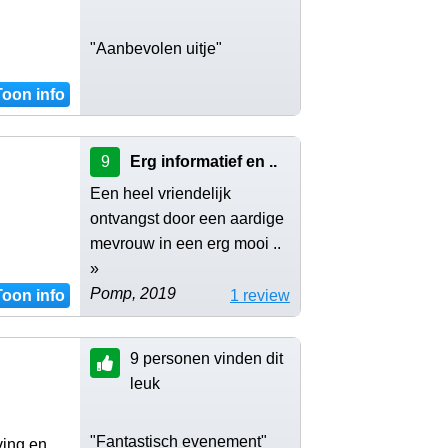
"Aanbevolen uitje"
Toon info
9
Erg informatief en ..
Een heel vriendelijk
ontvangst door een aardige
mevrouw in een erg mooi ..
»
Pomp, 2019
Toon info
1 review
9 personen vinden dit
leuk
"Fantastisch evenement"
ving en