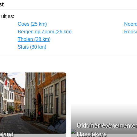
st
uitjes:
Goes (25 km)
Noord
Bergen op Zoom (26 km)
Roose
Tholen (28 km)
Sluis (30 km)
De 10 leukste musea 
Oldtimer evenementen
eland
klassiekers