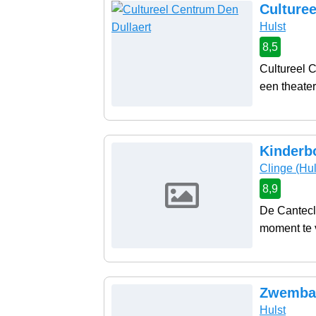
Culturee
Hulst
8,5
Cultureel C
een theater
Kinderb
Clinge
(Hul
8,9
De Cantecle
moment te v
Zwembad
Hulst