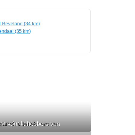
-Beveland (34 km)
ndaal (35 km)
van Zeeland
 - voor liehebbers van