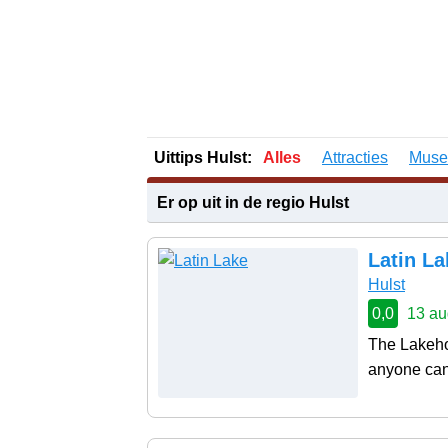
Uittips Hulst:
Alles
Attracties
Mus
Er op uit in de regio Hulst
Latin La
Hulst
0,0
13 au
The Lakeho
anyone ca