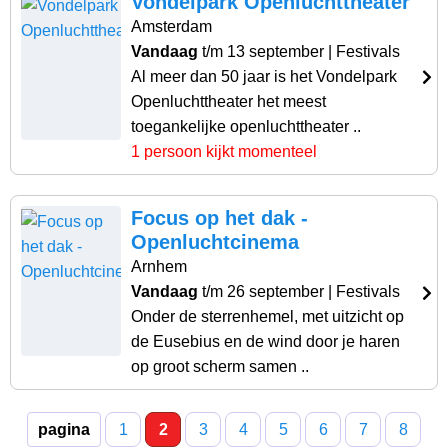
Vondelpark Openluchttheater
Amsterdam
Vandaag
t/m 13 september
| Festivals
Al meer dan 50 jaar is het Vondelpark
Openluchttheater het meest
toegankelijke openluchttheater ..
1 persoon kijkt momenteel
Focus op het dak -
Openluchtcinema
Arnhem
Vandaag
t/m 26 september
| Festivals
Onder de sterrenhemel, met uitzicht op
de Eusebius en de wind door je haren
op groot scherm samen ..
pagina
1
2
3
4
5
6
7
8