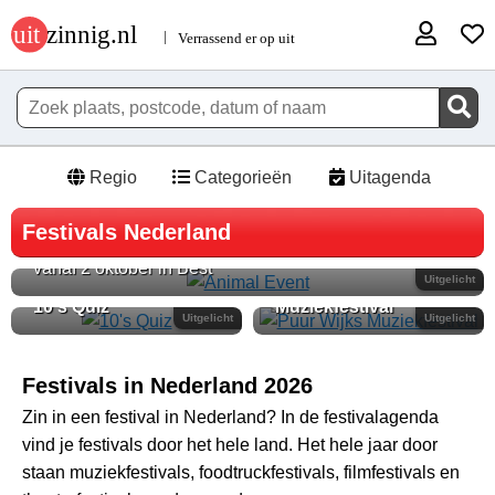
Regio
Categorieën
Uitagenda
Festivals Nederland
Animal Event
vanaf 2 oktober in Best
Puur Wijks
Uitgelicht
10's Quiz
Muziekfestival
Uitgelicht
Uitgelicht
Festivals in Nederland 2026
Zin in een festival in Nederland? In de festivalagenda
vind je festivals door het hele land. Het hele jaar door
staan muziekfestivals, foodtruckfestivals, filmfestivals en