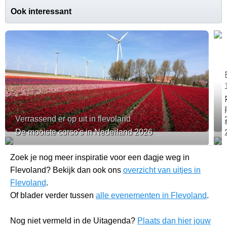
Ook interessant
Verrassend er op uit in flevoland
De mooiste corso's in Nederland 2026
Zoek je nog meer inspiratie voor een dagje weg in
Flevoland? Bekijk dan ook ons
overzicht van uitjes in
Flevoland
.
Of blader verder tussen
alle evenementen in Flevoland
.
Nog niet vermeld in de Uitagenda?
Plaats dan hier jouw