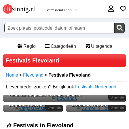
Regio
Categorieën
Uitagenda
Festivals Flevoland
Home
>
Flevoland
>
Festivals Flevoland
Liever breder zoeken? Bekijk ook
Lowlands
Festivals Nederland
vanaf 21 augustus in Biddinghuizen
Uitgelicht
Uitgast Festival
Zomer In Haven
Uitgelicht
Uitgelicht
🎶 Festivals in Flevoland