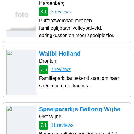
Hardenberg
8,1
3 reviews
Buitenzwembad met een
familieglijbaan, volleybalveld,
springkussen en meer speelplezier.
Walibi Holland
Dronten
7,6
7 reviews
Familiepark dat bekend staat om haar
spectaculaire attracties.
Speelparadijs Ballorig Wijhe
Olst-Wijhe
7,1
11 reviews
Binnenspeeltuin voor kinderen tot 12