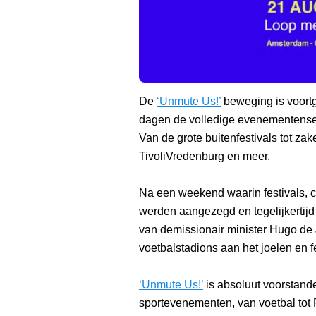
De
‘Unmute Us!’
beweging is voortg
dagen de volledige evenementensec
Van de grote buitenfestivals tot za
TivoliVredenburg en meer.
Na een weekend waarin festivals, 
werden aangezegd en tegelijkertij
van demissionair minister Hugo de
voetbalstadions aan het joelen en f
‘Unmute Us!’
is absoluut voorstand
sportevenementen, van voetbal tot