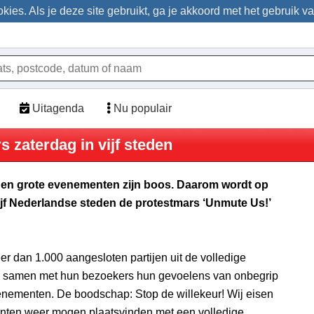
ies. Als je deze site gebruikt, ga je akkoord met het gebruik v
Uitagenda
Nu populair
 zaterdag in vijf steden
s en grote evenementen zijn boos. Daarom wordt op
ijf Nederlandse steden de protestmars ‘Unmute Us!’
r dan 1.000 aangesloten partijen uit de volledige
samen met hun bezoekers hun gevoelens van onbegrip
enementen. De boodschap: Stop de willekeur! Wij eisen
nten weer mogen plaatsvinden met een volledige