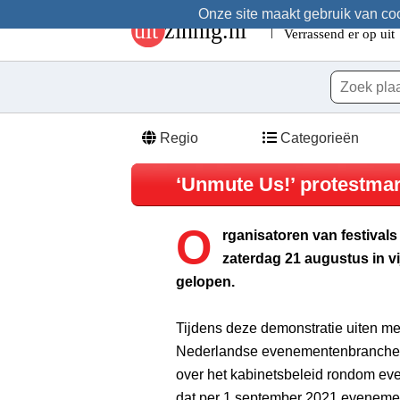
Onze site maakt gebruik van cook
Regio
Categorieën
‘Unmute Us!’ protestmars
O
rganisatoren van festival
zaterdag 21 augustus in v
gelopen.
Tijdens deze demonstratie uiten mee
Nederlandse evenementenbranche 
over het kabinetsbeleid rondom ev
dat per 1 september 2021 eveneme