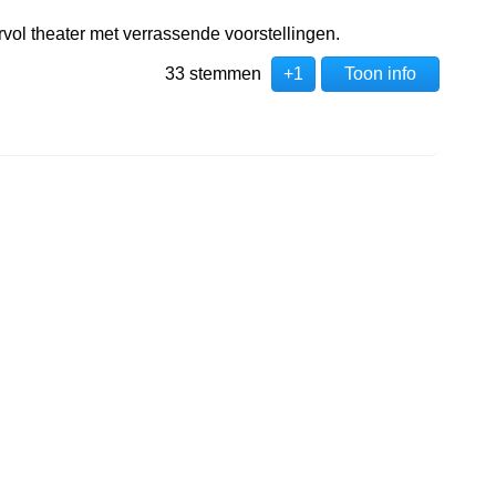
rvol theater met verrassende voorstellingen.
33 stemmen
+1
Toon info