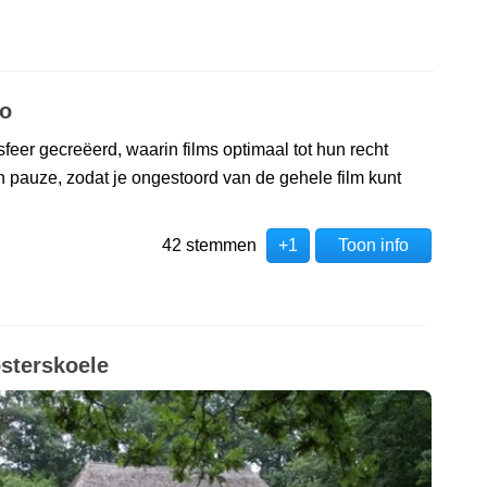
lo
feer gecreëerd, waarin films optimaal tot hun recht
pauze, zodat je ongestoord van de gehele film kunt
42 stemmen
+1
Toon info
sterskoele