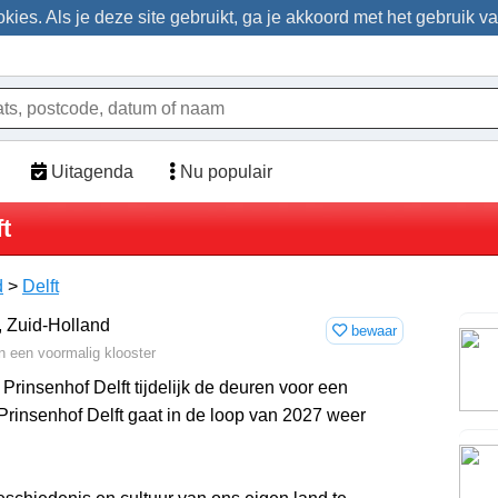
ies. Als je deze site gebruikt, ga je akkoord met het gebruik v
Uitagenda
Nu populair
t
d
>
Delft
bewaar
n een voormalig klooster
Prinsenhof Delft tijdelijk de deuren voor een
insenhof Delft gaat in de loop van 2027 weer