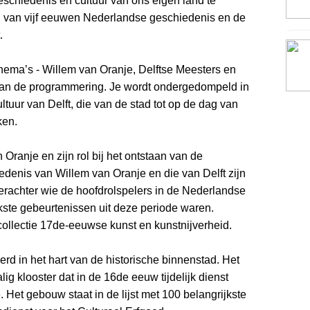
eschiedenis en cultuur van ons eigen land te
al van vijf eeuwen Nederlandse geschiedenis en de
.
hema’s - Willem van Oranje, Delftse Meesters en
 van de programmering. Je wordt ondergedompeld in
ultuur van Delft, die van de stad tot op de dag van
ken.
ranje en zijn rol bij het ontstaan van de
denis van Willem van Oranje en die van Delft zijn
 erachter wie de hoofdrolspelers in de Nederlandse
ste gebeurtenissen uit deze periode waren.
ollectie 17de-eeuwse kunst en kunstnijverheid.
rd in het hart van de historische binnenstad. Het
g klooster dat in de 16de eeuw tijdelijk dienst
 Het gebouw staat in de lijst met 100 belangrijkste