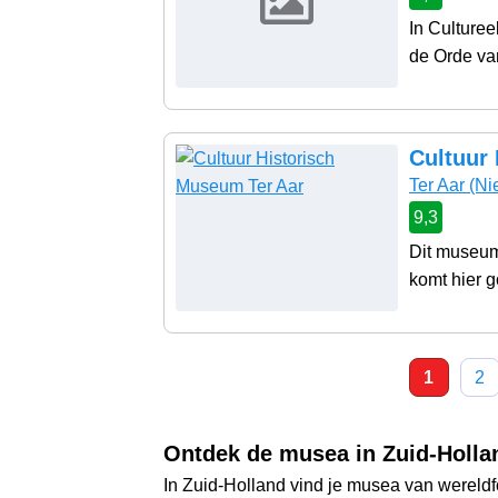
In Culturee
de Orde van
Cultuur
Ter Aar
(Ni
9,3
Dit museum
komt hier go
1
2
Ontdek de musea in Zuid-Holla
In Zuid-Holland vind je musea van wereldf