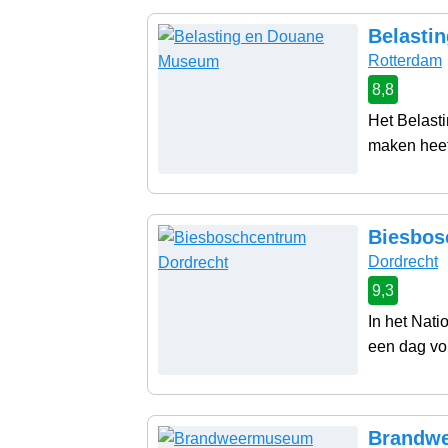
Belasti
Rotterdam
8,8
Het Belast
maken heeft
Biesbos
Dordrecht
9,3
In het Nati
een dag vol
Brandwe