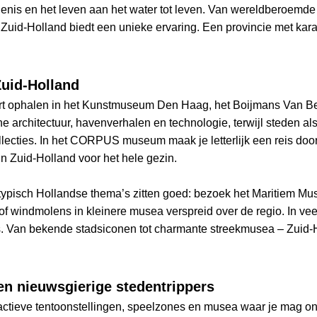
enis en het leven aan het water tot leven. Van wereldberoemde 
Zuid-Holland biedt een unieke ervaring. Een provincie met kar
Zuid-Holland
hart ophalen in het Kunstmuseum Den Haag, het Boijmans Van B
architectuur, havenverhalen en technologie, terwijl steden al
llecties. In het CORPUS museum maak je letterlijk een reis door
in Zuid-Holland voor het hele gezin.
n typisch Hollandse thema’s zitten goed: bezoek het Maritiem 
 of windmolens in kleinere musea verspreid over de regio. In v
s. Van bekende stadsiconen tot charmante streekmusea – Zuid-H
en nieuwsgierige stedentrippers
actieve tentoonstellingen, speelzones en musea waar je mag on