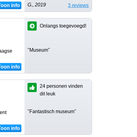
G., 2019
Toon info
3 reviews
Onlangs toegevoegd!
"Museum"
Haagse
Toon info
24 personen vinden
dit leuk
"Fantastisch museum"
ent
Toon info