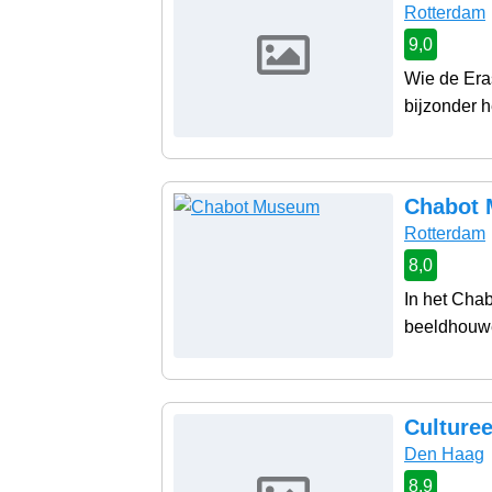
Rotterdam
9,0
Wie de Era
bijzonder h
Chabot
Rotterdam
8,0
In het Chab
beeldhouwe
Culture
Den Haag
8,9