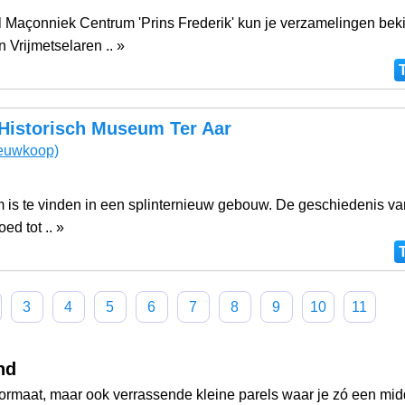
l Maçonniek Centrum 'Prins Frederik' kun je verzamelingen bek
 Vrijmetselaren .. »
 Historisch Museum Ter Aar
euwkoop)
 is te vinden in een splinternieuw gebouw. De geschiedenis va
ed tot .. »
3
4
5
6
7
8
9
10
11
nd
ormaat, maar ook verrassende kleine parels waar je zó een mid