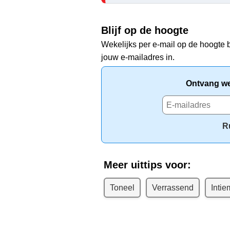
Blijf op de hoogte
Wekelijks per e-mail op de hoogte b
jouw e-mailadres in.
Ontvang wek
R
Meer uittips voor:
Toneel
Verrassend
Intie