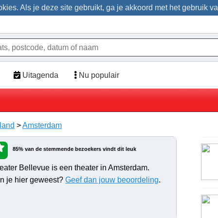
ies. Als je deze site gebruikt, ga je akkoord met het gebruik v
Uitagenda
Nu populair
land
>
Amsterdam
85% van de stemmende bezoekers vindt dit leuk
eater Bellevue is een theater in Amsterdam.
n je hier geweest?
Geef dan jouw beoordeling
.