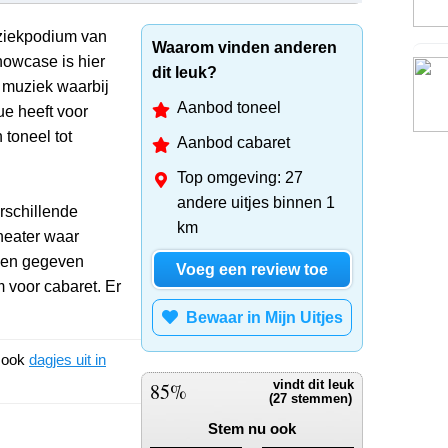
uziekpodium van
Waarom vinden anderen
howcase is hier
dit leuk?
 muziek waarbij
Aanbod toneel
vue heeft voor
 toneel tot
Aanbod cabaret
Top omgeving: 27
andere uitjes binnen 1
erschillende
km
theater waar
ngen gegeven
Voeg een review toe
 voor cabaret. Er
Bewaar in Mijn Uitjes
k ook
dagjes uit in
85%
vindt dit leuk
(27 stemmen)
Stem nu ook