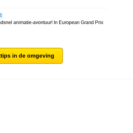
 6
ndsnel animatie-avontuur! In European Grand Prix
ttips in de omgeving