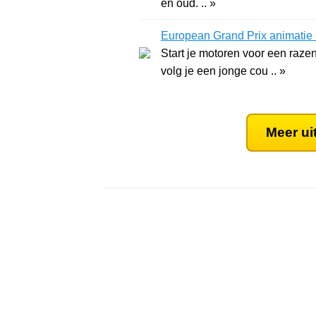
en oud. .. »
European Grand Prix animatie
Start je motoren voor een raze
volg je een jonge cou .. »
Meer ui