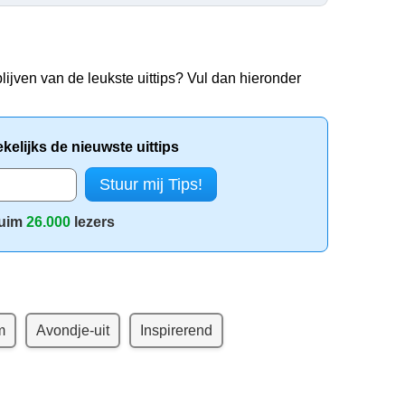
lijven van de leukste uittips? Vul dan hieronder
elijks de nieuwste uittips
uim
26.000
lezers
m
Avondje-uit
Inspirerend