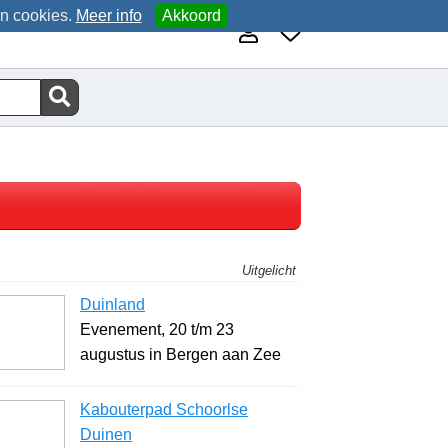
an cookies.
Meer info
Akkoord
Uitgelicht
Duinland
Evenement, 20 t/m 23
augustus in Bergen aan Zee
Kabouterpad Schoorlse
Duinen