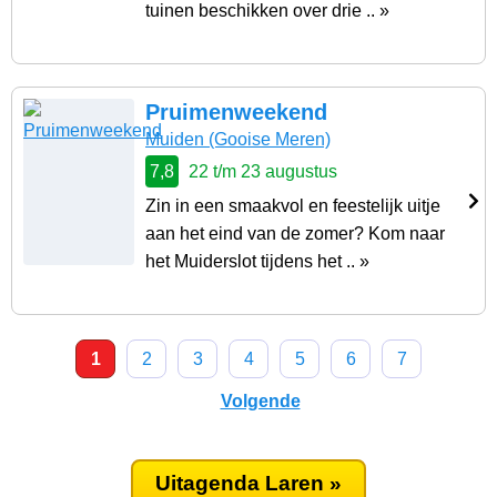
tuinen beschikken over drie .. »
Pruimenweekend
Muiden
(Gooise Meren)
7,8
22 t/m 23 augustus
Zin in een smaakvol en feestelijk uitje
aan het eind van de zomer? Kom naar
het Muiderslot tijdens het .. »
1
2
3
4
5
6
7
Volgende
Uitagenda Laren »