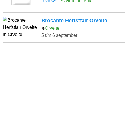
reviews
|
% vindt dit leuk
Brocante Herfstfair Orvelte
Orvelte
5 t/m 6 september