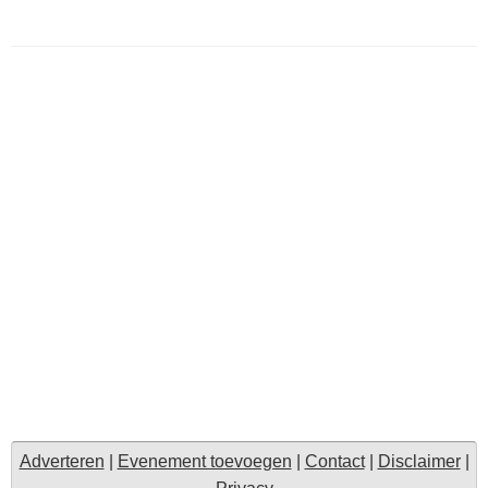
Adverteren
|
Evenement toevoegen
|
Contact
|
Disclaimer
|