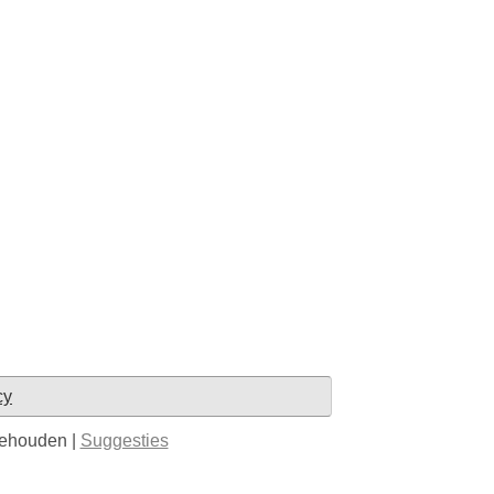
cy
behouden |
Suggesties