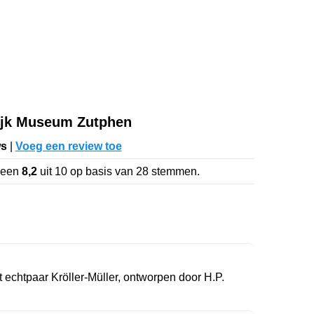
ijk Museum Zutphen
ws
|
Voeg een review toe
 een
8,2
uit
10
op basis van
28
stemmen.
t echtpaar Kröller-Müller, ontworpen door H.P.