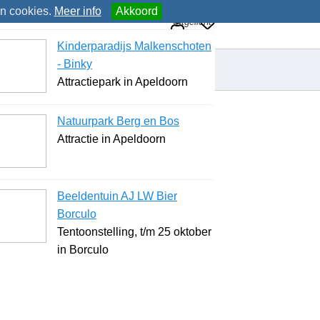
an cookies.
Meer info
Akkoord
Uitgelicht
Kinderparadijs Malkenschoten
- Binky
Attractiepark in Apeldoorn
Natuurpark Berg en Bos
Attractie in Apeldoorn
Beeldentuin AJ LW Bier
Borculo
Tentoonstelling, t/m 25 oktober
in Borculo