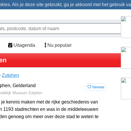
ies. Als je deze site gebruikt, ga je akkoord met het gebruik v
Uitagenda
Nu populair
en
>
Zutphen
bewaar
 Stedelijk Museum Zutphen
 je kennis maken met de rijke geschiedenis van
 in 1193 stadrechten en was in de middeleeuwen
eden genoeg om meer over deze stad te weten te