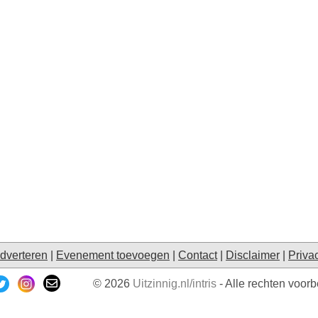
dverteren
|
Evenement toevoegen
|
Contact
|
Disclaimer
|
Priva
© 2026
Uitzinnig.nl/intris
- Alle rechten voor