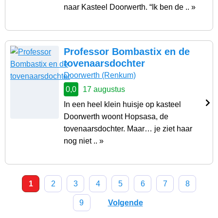
naar Kasteel Doorwerth. “Ik ben de .. »
Professor Bombastix en de
tovenaarsdochter
Doorwerth
(Renkum)
0,0
17 augustus
In een heel klein huisje op kasteel
Doorwerth woont Hopsasa, de
tovenaarsdochter. Maar… je ziet haar
nog niet .. »
1
2
3
4
5
6
7
8
9
Volgende