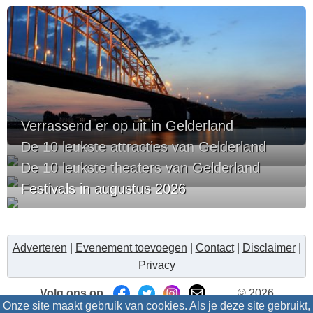
Verrassend er op uit in Gelderland
De 10 leukste attracties van Gelderland
De 10 leukste theaters van Gelderland
Festivals in augustus 2026
Adverteren
|
Evenement toevoegen
|
Contact
|
Disclaimer
|
Privacy
Volg ons op
© 2026
Onze site maakt gebruik van cookies. Als je deze site gebruikt,
Uitzinnig.nl/intris
- Alle rechten voorbehouden