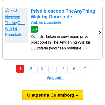
Privé bioscoop TheAnyThing
Wijk bij Duurstede
Wijk bij Duurstede
5,0
Kom film kijken in jouw eigen privé
bioscoop! In The(Any)Thing Wijk bij
Duurstede (voorheen boutique .. »
1
2
3
4
5
6
7
Volgende
Uitagenda Culemborg »