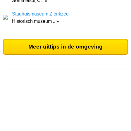
Sommelsdijk. .. »
Stadhuismuseum Zierikzee
Historisch museum .. »
Meer uittips in de omgeving