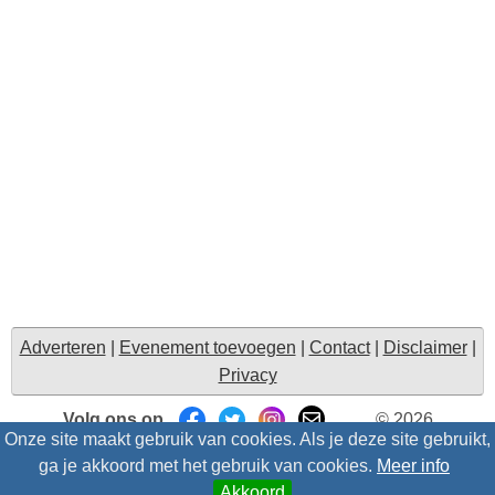
Adverteren
|
Evenement toevoegen
|
Contact
|
Disclaimer
|
Privacy
Volg ons op
© 2026
Onze site maakt gebruik van cookies. Als je deze site gebruikt,
Uitzinnig.nl/intris
- Alle rechten voorbehouden |
Suggesties
ga je akkoord met het gebruik van cookies.
Meer info
Akkoord