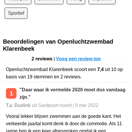
Sportief
Beoordelingen van Openluchtzwembad
Klarenbeek
2 reviews
|
Voeg een review toe
Openluchtzwembad Klarenbeek
scoort een
7,4
uit
10
op
basis van
19
stemmen en
2
reviews.
"Daar waar ik vermelde 2020 moet dus vandaag
1
zijn."
T.a. Dudink
uit Santpoort noord | 9 mei 2022
Vooral lekker blijven zwemmen aan de goede kant. Het
verkeerde jaartal komt denk ik door de commotie. Als 11
jarige ben ik een keer afgesproken omdat ik een