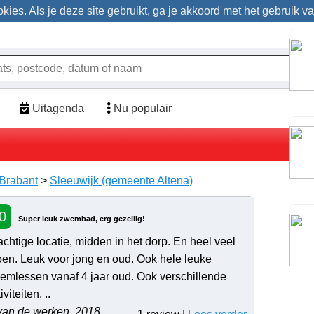
ies. Als je deze site gebruikt, ga je akkoord met het gebruik v
Uitagenda
Nu populair
Brabant
>
Sleeuwijk (gemeente Altena)
0
Super leuk zwembad, erg gezellig!
achtige locatie, midden in het dorp. En heel veel
oen. Leuk voor jong en oud. Ook hele leuke
emlessen vanaf 4 jaar oud. Ook verschillende
iviteiten. ..
van de werken, 2018