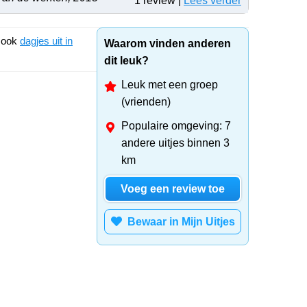
1 review |
Lees verder
k ook
dagjes uit in
Waarom vinden anderen
dit leuk?
Leuk met een groep
(vrienden)
Populaire omgeving: 7
andere uitjes binnen 3
km
Voeg een review toe
Bewaar in Mijn Uitjes