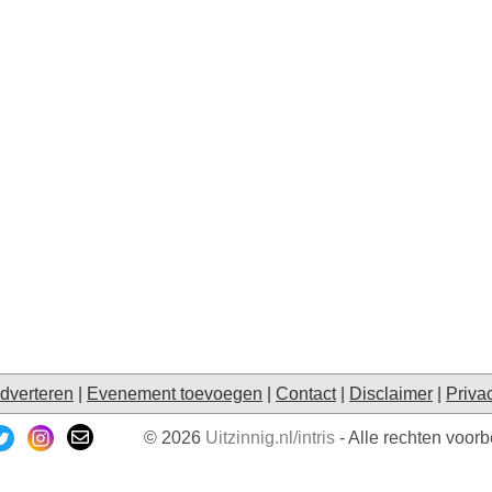
dverteren
|
Evenement toevoegen
|
Contact
|
Disclaimer
|
Priva
© 2026
Uitzinnig.nl/intris
- Alle rechten voor