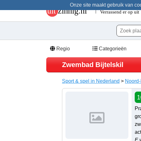
Onze site maakt gebruik van cook
Regio
Categorieën
Zwembad Bijtelskil
Sport & spel in Nederland
>
Noord-
1
Pr
gr
zw
act
E 