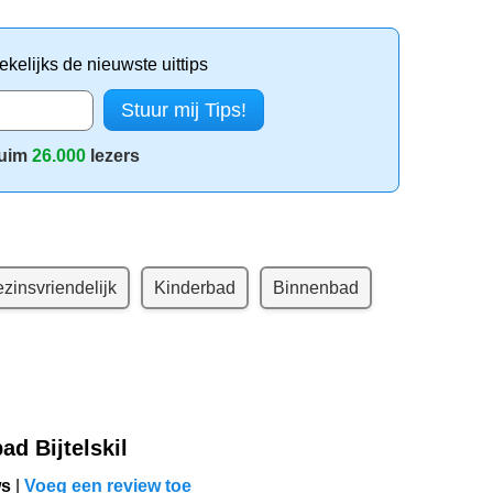
kelijks de nieuwste uittips
uim
26.000
lezers
zinsvriendelijk
Kinderbad
Binnenbad
d Bijtelskil
ws
|
Voeg een review toe