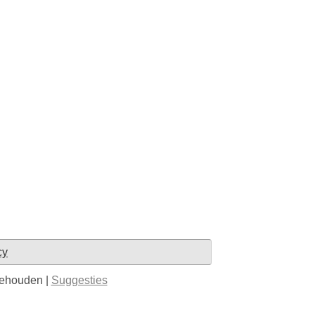
cy
behouden |
Suggesties