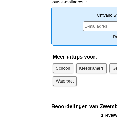
jouw e-mailadres in.
Ontvang we
R
Meer uittips voor:
Schoon
Kleedkamers
Ge
Waterpret
Beoordelingen van Zwemba
1 revie