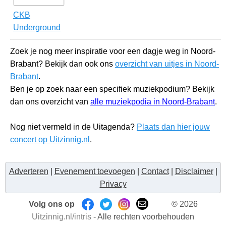
CKB
Underground
Zoek je nog meer inspiratie voor een dagje weg in Noord-
Brabant? Bekijk dan ook ons
overzicht van uitjes in Noord-
Brabant
.
Ben je op zoek naar een specifiek muziekpodium? Bekijk
dan ons overzicht van
alle muziekpodia in Noord-Brabant
.
Nog niet vermeld in de Uitagenda?
Plaats dan hier jouw
concert op Uitzinnig.nl
.
Adverteren
|
Evenement toevoegen
|
Contact
|
Disclaimer
|
Privacy
Volg ons op
© 2026
Uitzinnig.nl/intris
- Alle rechten voorbehouden