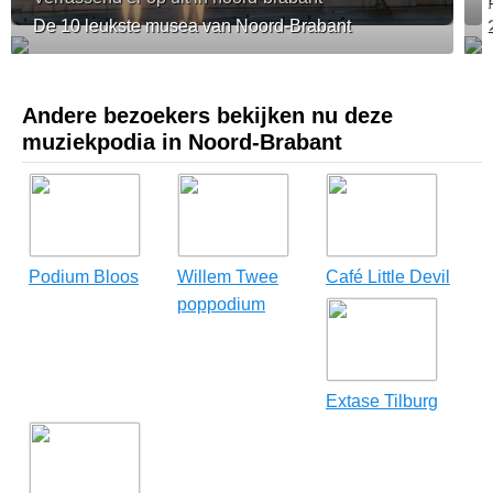
De 10 leukste musea van Noord-Brabant
Andere bezoekers bekijken nu deze
muziekpodia in Noord-Brabant
Podium Bloos
Willem Twee
Café Little Devil
poppodium
Extase Tilburg