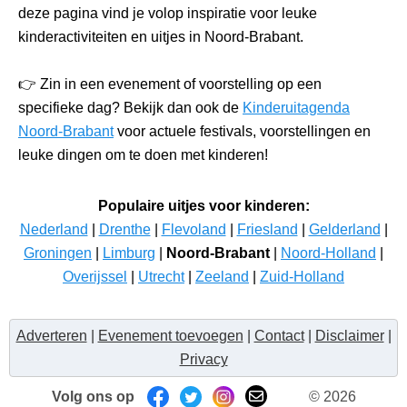
deze pagina vind je volop inspiratie voor leuke
kinderactiviteiten en uitjes in Noord-Brabant.
👉 Zin in een evenement of voorstelling op een
specifieke dag? Bekijk dan ook de
Kinderuitagenda
Noord-Brabant
voor actuele festivals, voorstellingen en
leuke dingen om te doen met kinderen!
Populaire uitjes voor kinderen:
Nederland
|
Drenthe
|
Flevoland
|
Friesland
|
Gelderland
|
Groningen
|
Limburg
|
Noord-Brabant
|
Noord-Holland
|
Overijssel
|
Utrecht
|
Zeeland
|
Zuid-Holland
Adverteren
|
Evenement toevoegen
|
Contact
|
Disclaimer
|
Privacy
Volg ons op
© 2026