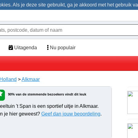
ies. Als je deze site gebruikt, ga je akkoord met het gebruik v
Uitagenda
Nu populair
Holland
>
Alkmaar
90% van de stemmende bezoekers vindt dit leuk
eltuin 't Span is een sportief uitje in Alkmaar.
n je hier geweest?
Geef dan jouw beoordeling
.