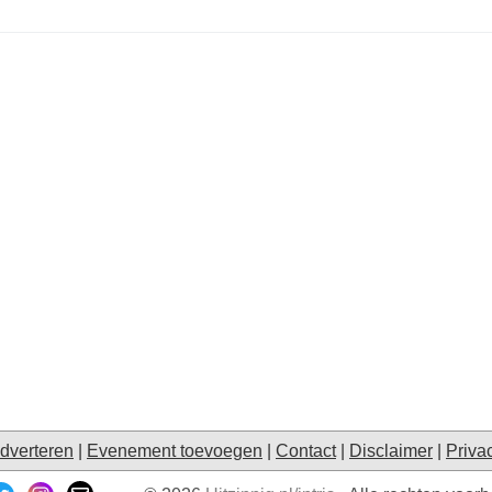
dverteren
|
Evenement toevoegen
|
Contact
|
Disclaimer
|
Priva