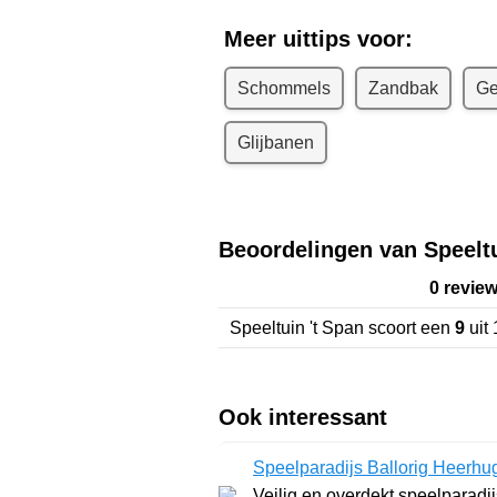
Meer uittips voor:
Schommels
Zandbak
Ge
Glijbanen
Beoordelingen van Speeltu
0 revie
Speeltuin 't Span
scoort een
9
uit
Ook interessant
Speelparadijs Ballorig Heerh
Veilig en overdekt speelparadij