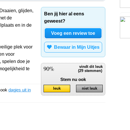
 Draaien, glijden,
Ben jij hier al eens
met de
geweest?
lplaats en in de
Voeg een review toe
eilige plek voor
Bewaar in Mijn Uitjes
len voor
, spelen doe je
90%
vindt dit leuk
 mogelijkheid te
(29 stemmen)
Stem nu ook
leuk
niet leuk
k ook
dagjes uit in