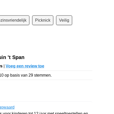
zinsvriendelijk
Picknick
Veilig
in 't Span
ws
|
Voeg een review toe
10
op basis van
29
stemmen.
ugowaard
s voor kinderen tot 12 jaar met speeltoestellen en