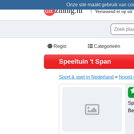
Onze site maakt gebruik van cook
Regio
Categorieën
Speeltuin 't Span
Sport & spel in Nederland
>
Noord-
Spe
Be