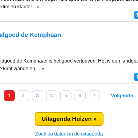
lim en klauter .. »
ndgoed de Kemphaan
ndgoed de Kemphaan is het goed vertoeven. Het is een landgo
e kunt wandelen, .. »
1
2
3
4
5
6
7
Volgende
Uitagenda Huizen »
Zoek op datum in de uitagenda