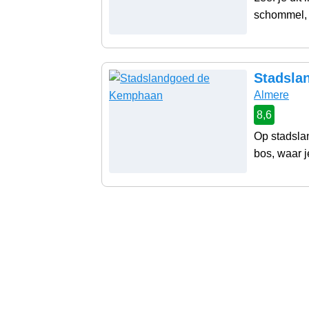
schommel, k
Stadsla
Almere
8,6
Op stadsla
bos, waar j