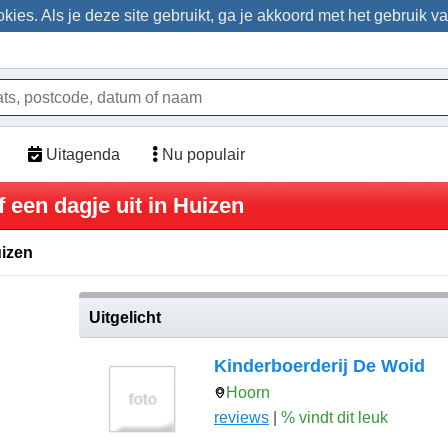
ies. Als je deze site gebruikt, ga je akkoord met het gebruik v
Uitagenda
Nu populair
 een dagje uit in Huizen
uizen
Uitgelicht
Kinderboerderij De Woid
Hoorn
reviews
|
% vindt dit leuk