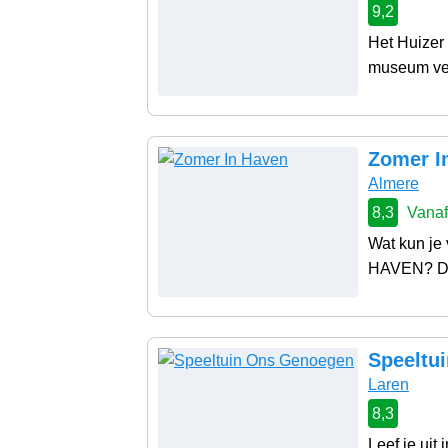
9,2
Het Huizer 
museum vert
Zomer I
Almere
8,3
Vanaf
Wat kun je
HAVEN? De 
Speeltu
Laren
8,3
Leef je uit