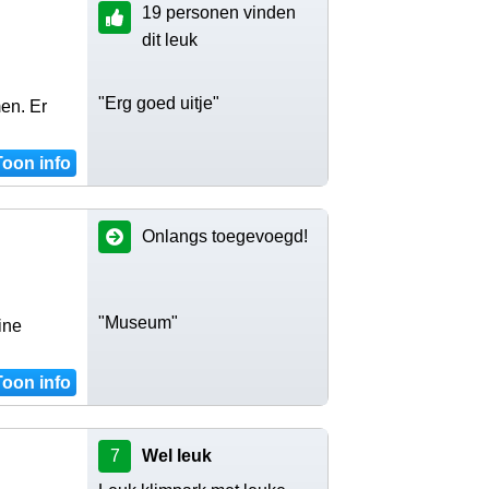
19 personen vinden
dit leuk
"Erg goed uitje"
en. Er
Toon info
Onlangs toegevoegd!
"Museum"
ine
Toon info
7
Wel leuk