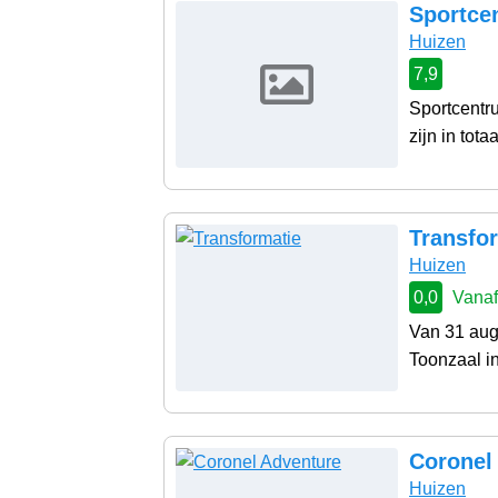
Sportce
Huizen
7,9
Sportcentr
zijn in tota
Transfo
Huizen
0,0
Vanaf
Van 31 aug
Toonzaal in
Coronel
Huizen