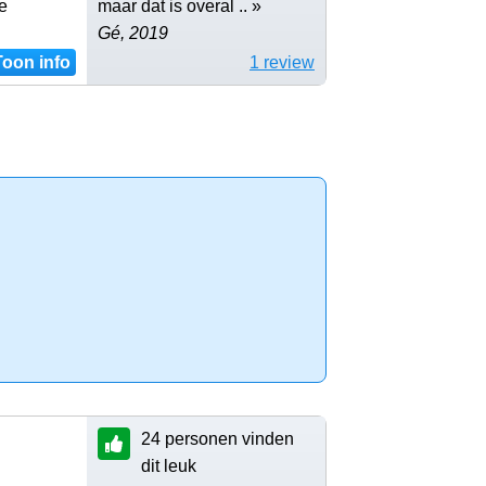
e
maar dat is overal .. »
Gé, 2019
Toon info
1 review
24 personen vinden
dit leuk