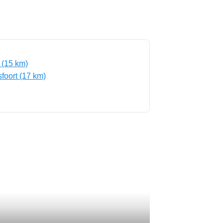
 (15 km)
foort (17 km)