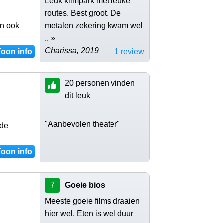
Leuk klimpark met leuke
routes. Best groot. De
en ook
metalen zekering kwam wel
.. »
Charissa, 2019
Toon info
1 review
20 personen vinden
dit leuk
"Aanbevolen theater"
 de
Toon info
7
Goeie bios
Meeste goeie films draaien
hier wel. Eten is wel duur