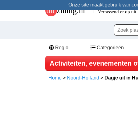
Onze site maakt gebruik van cook
Regio
Categorieën
Activiteiten, evenementen of
Home
>
Noord-Holland
>
Dagje uit in H