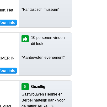
"Fantastisch museum"
urt. Het
Toon info
10 personen vinden
dit leuk
"Aanbevolen evenement"
ZOMER IN
Toon info
8
Gezellig!
Gastvrouwen Hennie en
Berbel hartelijk dank voor
, vlieg,
de (altijd) leuke .. »