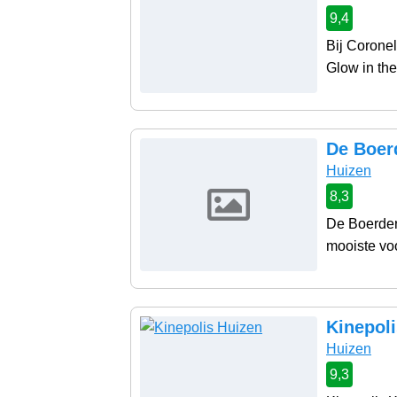
9,4
Bij Coronel
Glow in the
De Boerd
Huizen
8,3
De Boerderi
mooiste voo
Kinepol
Huizen
9,3