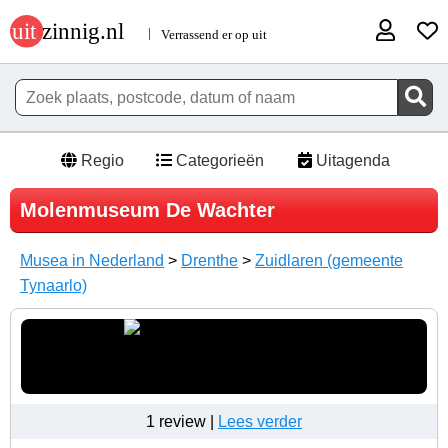
Regio
Categorieën
Uitagenda
Molenmuseum De Wachter
Musea in Nederland
>
Drenthe
>
Zuidlaren (gemeente
Tynaarlo)
1 review |
Lees verder