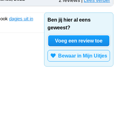
2 reviews |
Lees verder
k ook
dagjes uit in
Ben jij hier al eens
geweest?
Voeg een review toe
Bewaar in Mijn Uitjes