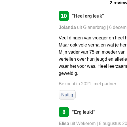
2 revie
10
"Heel erg leuk"
Jolanda
uit Glanerbrug | 6 dece
Veel dingen van vroeger en heel 
Maar ook vele verhalen wat je heri
Mijn vader van 75 en moeder van
vertellen over hun jeugd en allerl
waar het voor was. Heel leerzaam
geweldig.
Bezocht in 2021, met partner.
Nuttig
8
"Erg leuk!"
Elisa
uit Wekerom | 8 augustus 2