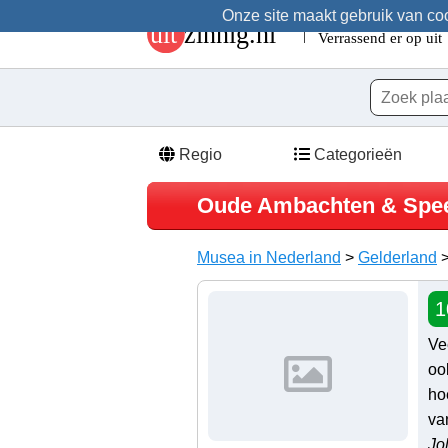
Onze site maakt gebruik van cook
Regio
Categorieën
Oude Ambachten & Spe
Musea in Nederland
>
Gelderland
1
Ve
oo
ho
va
Jo