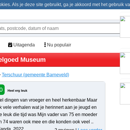
ies. Als je deze site gebruikt, ga je akkoord met het gebruik v
Uitagenda
Nu populair
elgoed Museum
>
Terschuur (gemeente Barneveld)
0
Heel erg leuk
el dingen van vroeger en heel herkenbaar Maar
k vele verhalen wat je herinnert aan je jeugd en
e leuk die tijd was Mijn vader van 75 en moeder
n 74 waren ook mee en die konden ook veel ..
landa, 2022