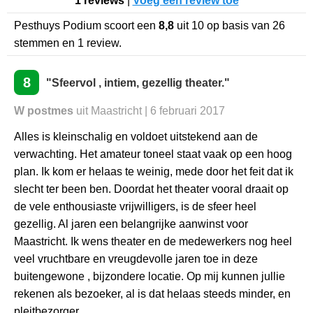
1 reviews
|
Voeg een review toe
Pesthuys Podium
scoort een
8,8
uit
10
op basis van
26
stemmen en
1
review.
8
"Sfeervol , intiem, gezellig theater."
W postmes
uit Maastricht | 6 februari 2017
Alles is kleinschalig en voldoet uitstekend aan de
verwachting. Het amateur toneel staat vaak op een hoog
plan. Ik kom er helaas te weinig, mede door het feit dat ik
slecht ter been ben. Doordat het theater vooral draait op
de vele enthousiaste vrijwilligers, is de sfeer heel
gezellig. Al jaren een belangrijke aanwinst voor
Maastricht. Ik wens theater en de medewerkers nog heel
veel vruchtbare en vreugdevolle jaren toe in deze
buitengewone , bijzondere locatie. Op mij kunnen jullie
rekenen als bezoeker, al is dat helaas steeds minder, en
pleitbezorger.