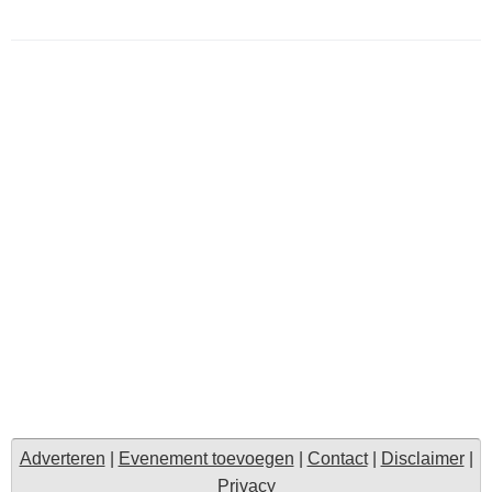
Adverteren
|
Evenement toevoegen
|
Contact
|
Disclaimer
|
Privacy