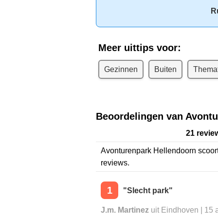
R
Meer uittips voor:
Gezinnen
Buiten
Themat
Beoordelingen van Avontu
21 revie
Avonturenpark Hellendoorn
scoor
reviews.
1
"Slecht park"
J.m. Martinez
uit Eindhoven | 15