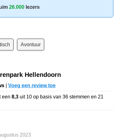
uim
26.000
lezers
isch
Avontuur
renpark Hellendoorn
ws
|
Voeg een review toe
t een
8,3
uit
10
op basis van
36
stemmen en
21
 augustus 2023