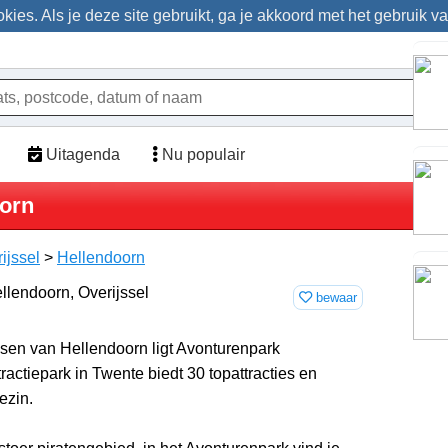
ies. Als je deze site gebruikt, ga je akkoord met het gebruik v
Uitagenda
Nu populair
orn
ijssel
>
Hellendoorn
bewaar
ssen van Hellendoorn ligt Avonturenpark
tractiepark in Twente biedt 30 topattracties en
ezin.