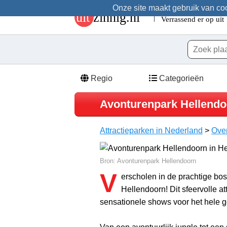
Onze site maakt gebruik van cook
Regio
Categorieën
Avonturenpark Hellendo
Attractieparken in Nederland
>
Over
Bron: Avonturenpark Hellendoorn
V
erscholen in de prachtige bo
Hellendoorn! Dit sfeervolle at
sensationele shows voor het hele g