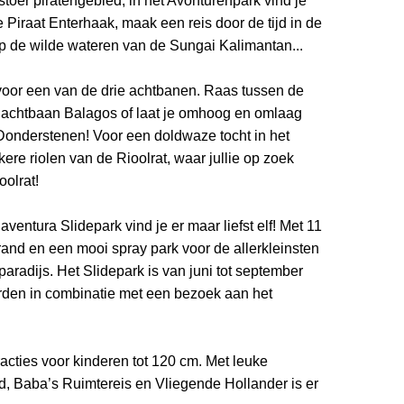
stoer piratengebied, in het Avonturenpark vind je
 Piraat Enterhaak, maak een reis door de tijd in de
p de wilde wateren van de Sungai Kalimantan...
voor een van de drie achtbanen. Raas tussen de
achtbaan Balagos of laat je omhoog en omlaag
Donderstenen! Voor een doldwaze tocht in het
ere riolen van de Rioolrat, waar jullie op zoek
olrat!
ventura Slidepark vind je er maar liefst elf! Met 11
rand en een mooi spray park voor de allerkleinsten
rparadijs. Het Slidepark is van juni tot september
den in combinatie met een bezoek aan het
racties voor kinderen tot 120 cm. Met leuke
ad, Baba’s Ruimtereis en Vliegende Hollander is er