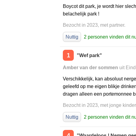
Boycot dit park, je wordt hier sl
belachelijk park !
Bezocht in 2023, met partner.
Nuttig
2 personen vinden dit nu
1
"Wef park"
Amber van der sommen
uit Ein
Verschikkelijk, kan absoluut nerg
geleefd op me eigen blikje drinke
dragen alleen een portemonnee bij
Bezocht in 2023, met jonge kinde
Nuttig
2 personen vinden dit nu
4
"Waardeloos ! Nemen gee