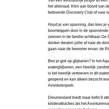
Van een avontuurlijk jungle tot een 
het allemaal. Klim aan boord van de
betoverde Discovery Club of vaar o
Houd je van spanning, dan kies je 
boomtoppen door in de spannende 
zweven in de familie-achtbaan De 
donker dwalen jullie af naar de donk
gaan naar de bewoner ervan: de Rio
Ben je gek op glijbanen? In het Aqua
waterglijbanen, een heerlijk zandst
is het heerlijk vertoeven in dit wate
geopend en kan alleen bezocht wor
Avonturenpark.
Dreumesland biedt maar liefst 9 att
kinderattracties als het Avonturenr