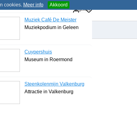
an cookies.
Meer info
Akkoord
Uitgelicht
Muziek Café De Meister
Muziekpodium in Geleen
Cuypershuis
Museum in Roermond
Steenkolenmijn Valkenburg
Attractie in Valkenburg