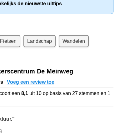
elijks de nieuwste uittips
Fietsen
Landschap
Wandelen
kerscentrum De Meinweg
ws
|
Voeg een review toe
coort een
8,1
uit
10
op basis van
27
stemmen en
1
tuur."
9