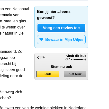
van een Nationaal
Ben jij hier al eens
gemaakt van
geweest?
n, staal en glas.
l te weten over
Voeg een review toe
e natuur in De
Bewaar in Mijn Uitjes
ganiseerd. Zo
81%
vindt dit leuk
egaan op
(27 stemmen)
erecht bij
Stem nu ook
eg is een goed
leuk
niet leuk
deling door de
Meinweg zich
dschap?
Meinweg een van de weinige plekken in Nederland