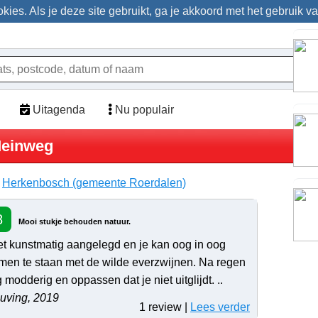
ies. Als je deze site gebruikt, ga je akkoord met het gebruik v
Uitagenda
Nu populair
Meinweg
>
Herkenbosch (gemeente Roerdalen)
8
Mooi stukje behouden natuur.
et kunstmatig aangelegd en je kan oog in oog
men te staan met de wilde everzwijnen. Na regen
g modderig en oppassen dat je niet uitglijdt. ..
uving, 2019
1 review |
Lees verder