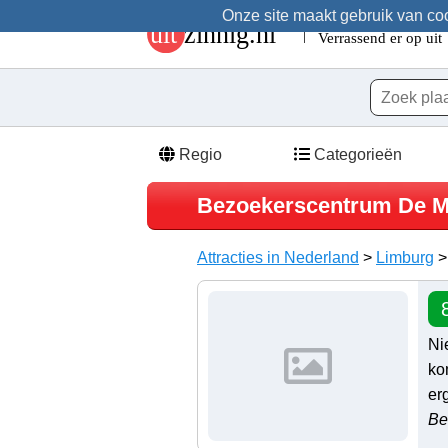
Onze site maakt gebruik van cook
Regio
Categorieën
Bezoekerscentrum De 
Attracties in Nederland
>
Limburg
Ni
ko
er
Be