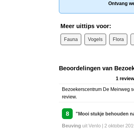
Ontvang wek
Meer uittips voor:
Fauna
Vogels
Flora
Beoordelingen van Bezoe
1 revie
Bezoekerscentrum De Meinweg
s
review.
8
"Mooi stukje behouden na
Beuving
uit Venlo | 2 oktober 201