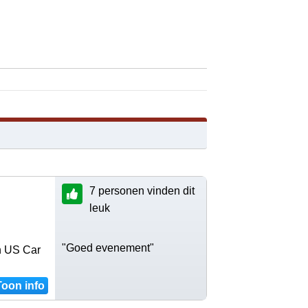
7 personen vinden dit
leuk
"Goed evenement"
en US Car
Toon info