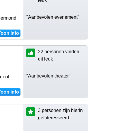
leuk
"Aanbevolen evenement"
oermond.
Toon info
22 personen vinden
dit leuk
"Aanbevolen theater"
ur of
Toon info
3 personen zijn hierin
geïnteresseerd