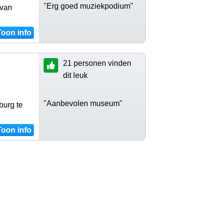
"Erg goed muziekpodium"
 van
Toon info
21 personen vinden
dit leuk
"Aanbevolen museum"
burg te
Toon info