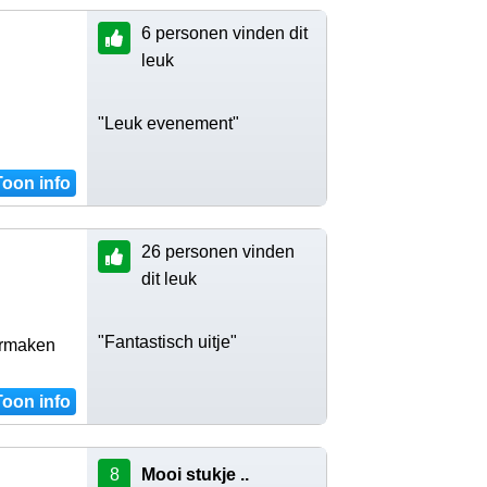
6 personen vinden dit
leuk
"Leuk evenement"
Toon info
26 personen vinden
dit leuk
"Fantastisch uitje"
ermaken
Toon info
8
Mooi stukje ..