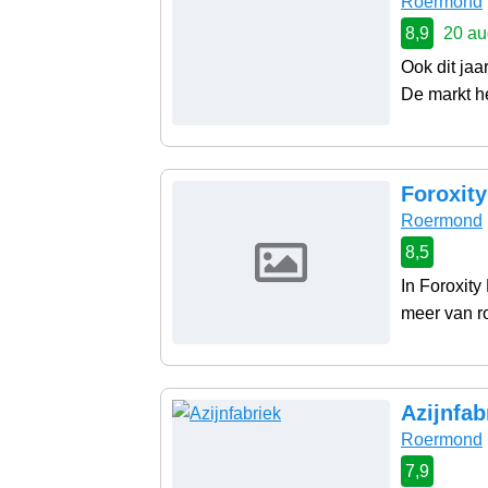
Roermond
8,9
20 au
Ook dit ja
De markt he
Foroxit
Roermond
8,5
In Foroxity
meer van ro
Azijnfab
Roermond
7,9