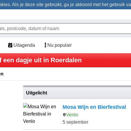
ies. Als je deze site gebruikt, ga je akkoord met het gebruik v
Uitagenda
Nu populair
f een dagje uit in Roerdalen
en
Uitgelicht
Mosa Wijn en Bierfestival
Venlo
5 september