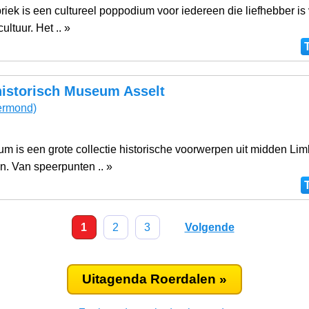
riek is een cultureel poppodium voor iedereen die liefhebber is
ultuur. Het .. »
historisch Museum Asselt
rmond)
um is een grote collectie historische voorwerpen uit midden Lim
. Van speerpunten .. »
1
2
3
Volgende
Uitagenda Roerdalen »