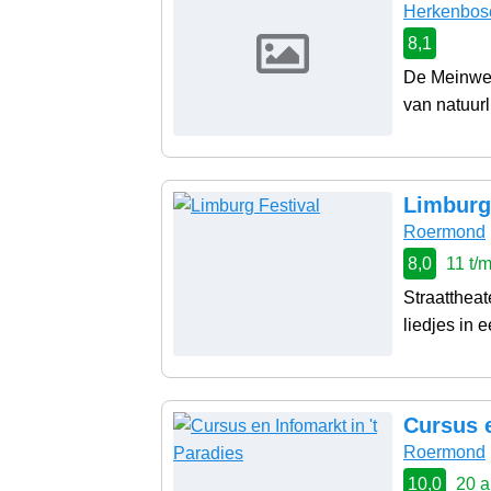
Herkenbos
8,1
De Meinweg
van natuurl
Limburg
Roermond
8,0
11 t/
Straatthea
liedjes in e
Cursus e
Roermond
10,0
20 a