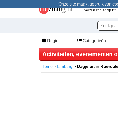
Onze site maakt gebruik van cook
Regio
Categorieën
Activiteiten, evenementen o
Home
>
Limburg
>
Dagje uit in Roerdal