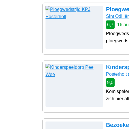
Ploegwe
Sint Odilië
6,7
16 au
Ploegwedst
ploegwedstr
Kinders
Posterholt
9,0
Kom spelen
zich hier al
Bezoeke