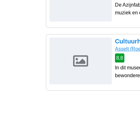
De Azijnfab
muziek en c
Cultuur
Asselt
(Roe
8,8
In dit muse
bewonderen