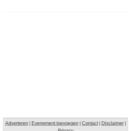
Adverteren
|
Evenement toevoegen
|
Contact
|
Disclaimer
|
Privacy