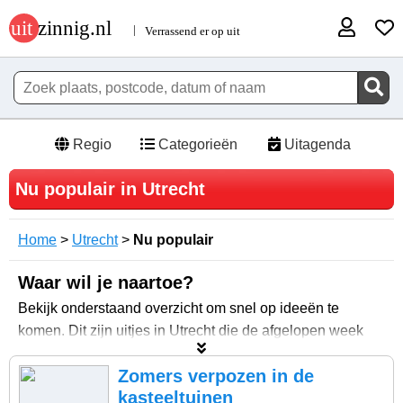
Regio
Categorieën
Uitagenda
Nu populair in Utrecht
Home
>
Utrecht
>
Nu populair
Waar wil je naartoe?
Bekijk onderstaand overzicht om snel op ideeën te
komen. Dit zijn uitjes in Utrecht die de afgelopen week
het meest bekeken zijn op Uitzinnig.nl. Zo ontstaat een
Zomers verpozen in de
verrassend overzicht met vaak onverwachte tips.
kasteeltuinen